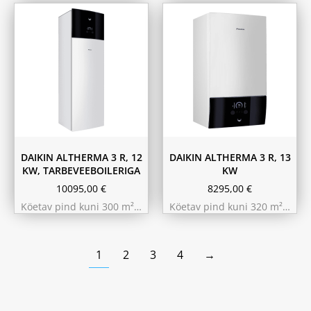
180L
230L
DAIKIN ALTHERMA 3 R, 12
DAIKIN ALTHERMA 3 R, 13
KW, TARBEVEEBOILERIGA
KW
10095,00
€
8295,00
€
Köetav pind kuni 300 m²…
Köetav pind kuni 320 m²…
1
2
3
4
→