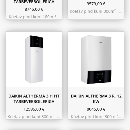
TARBEVEEBOILERIGA
9579,00
€
8745,00
€
Köetav pind kuni 300m² |…
Köetav pind kuni 180 m²…
9.75 kW 220m²
10.44 kW 260m²
11.6 kW 300m²
180L
230L
DAIKIN ALTHERMA 3 H HT
DAIKIN ALTHERMA 3 R, 12
TARBEVEEBOILERIGA
KW
12595,00
€
8045,00
€
Köetav pind kuni 300m² |…
Köetav pind kuni 300 m²…