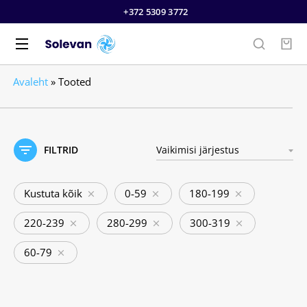
+372 5309 3772
Avaleht
»
Tooted
FILTRID
Kustuta kõik
0-59
180-199
220-239
280-299
300-319
60-79