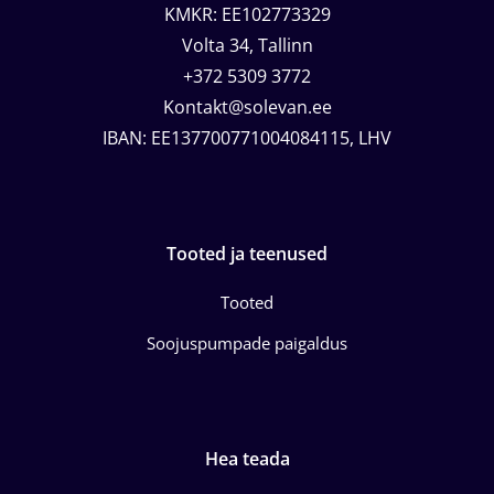
KMKR: EE102773329
Volta 34, Tallinn
+372 5309 3772
Kontakt@solevan.ee
IBAN: EE137700771004084115, LHV
Tooted ja teenused
Tooted
Soojuspumpade paigaldus
Hea teada