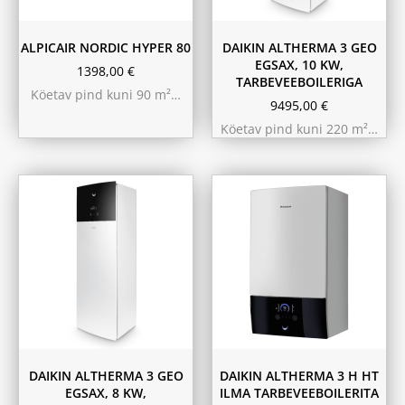
ALPICAIR NORDIC HYPER 80
DAIKIN ALTHERMA 3 GEO
EGSAX, 10 KW,
1398,00
€
TARBEVEEBOILERIGA
Köetav pind kuni 90 m²…
9495,00
€
Köetav pind kuni 220 m²…
11.6 kW 300m²
10.44 kW 260m²
9.75 kW 220m²
DAIKIN ALTHERMA 3 GEO
DAIKIN ALTHERMA 3 H HT
EGSAX, 8 KW,
ILMA TARBEVEEBOILERITA