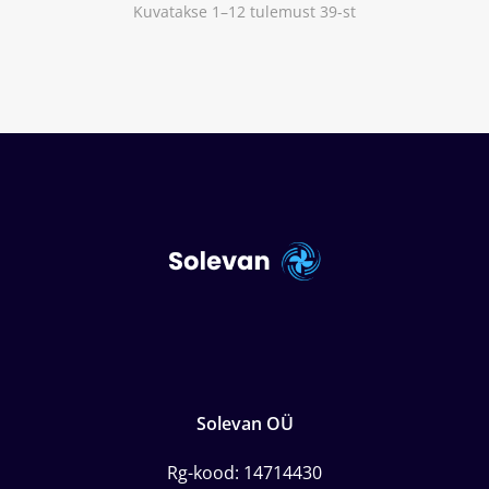
Kuvatakse 1–12 tulemust 39-st
Solevan OÜ
Rg-kood: 14714430