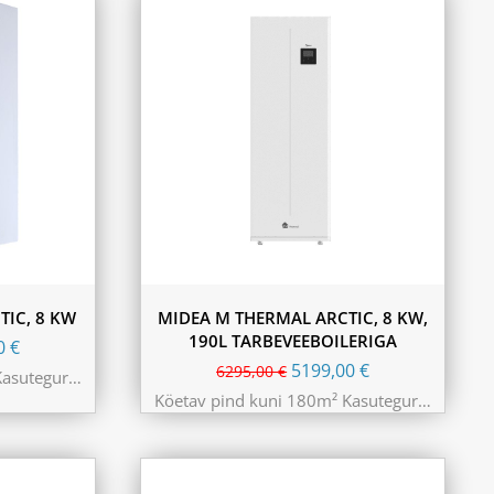
TIC, 8 KW
MIDEA M THERMAL ARCTIC, 8 KW,
190L TARBEVEEBOILERIGA
00
€
5199,00
€
6295,00
€
Kasutegur…
Köetav pind kuni 180m² Kasutegur…