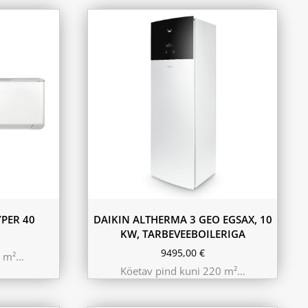
PER 40
DAIKIN ALTHERMA 3 GEO EGSAX, 10
KW, TARBEVEEBOILERIGA
9495,00
€
0 m²…
Köetav pind kuni 220 m²…