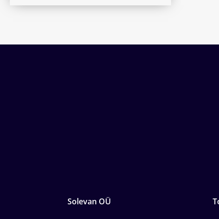
Solevan OÜ
T