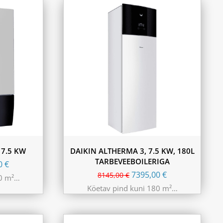
 7.5 KW
DAIKIN ALTHERMA 3, 7.5 KW, 180L
TARBEVEEBOILERIGA
00
€
7395,00
€
8145,00
€
80 m²…
Köetav pind kuni 180 m²…