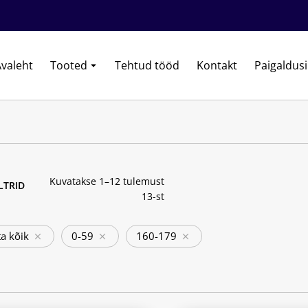
valeht
Tooted
Tehtud tööd
Kontakt
Paigaldus
Kuvatakse 1–12 tulemust
ILTRID
13-st
a kõik
0-59
160-179