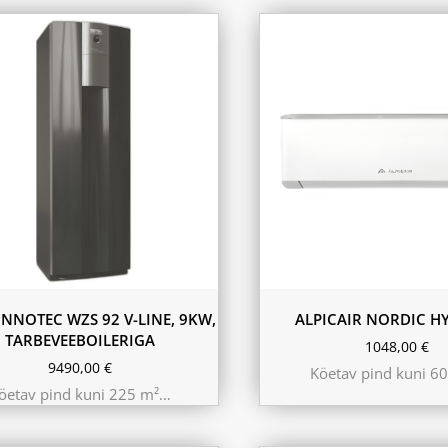
INNOTEC WZS 92 V-LINE, 9KW,
ALPICAIR NORDIC HY
TARBEVEEBOILERIGA
1048,00
€
9490,00
€
Köetav pind kuni 6
öetav pind kuni 225 m²…