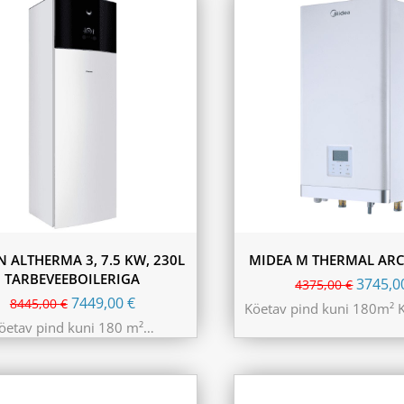
N ALTHERMA 3, 7.5 KW, 230L
MIDEA M THERMAL ARC
TARBEVEEBOILERIGA
3745,
4375,00
€
7449,00
€
8445,00
€
Köetav pind kuni 180m² 
öetav pind kuni 180 m²…