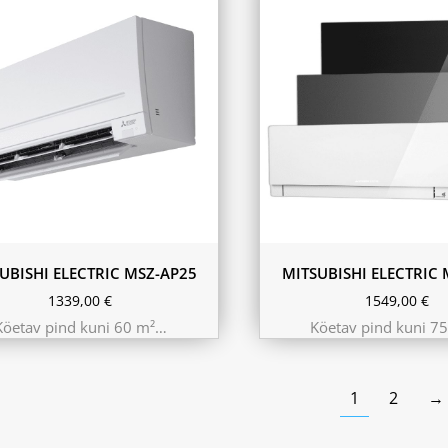
Hall
Must
Valge
UBISHI ELECTRIC MSZ-AP25
MITSUBISHI ELECTRIC 
1339,00
€
1549,00
€
Köetav pind kuni 60 m²…
Köetav pind kuni 7
1
2
→