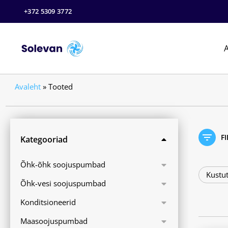
+372 5309 3772
A
Avaleht
»
Tooted
F
Kategooriad
Õhk-õhk soojuspumbad
Kustut
Õhk-vesi soojuspumbad
Konditsioneerid
Maasoojuspumbad