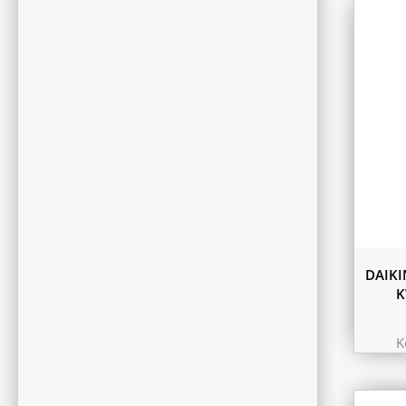
DAIKI
K
K