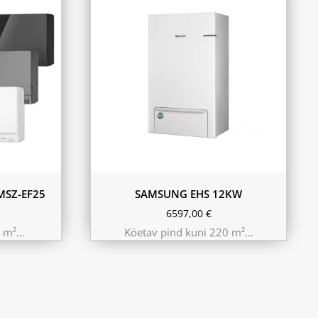
MSZ-EF25
SAMSUNG EHS 12KW
6597,00
€
5 m²…
Köetav pind kuni 220 m²…