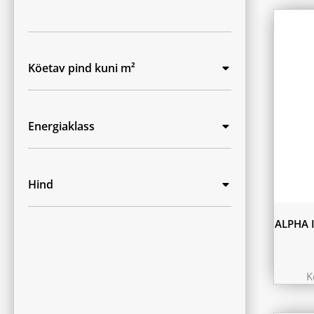
Köetav pind kuni m²
Energiaklass
Hind
ALPHA 
K