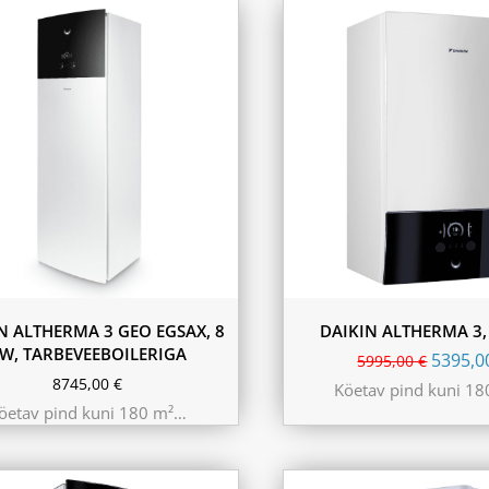
N ALTHERMA 3 GEO EGSAX, 8
DAIKIN ALTHERMA 3,
W, TARBEVEEBOILERIGA
5395,
5995,00
€
8745,00
€
Köetav pind kuni 1
öetav pind kuni 180 m²…