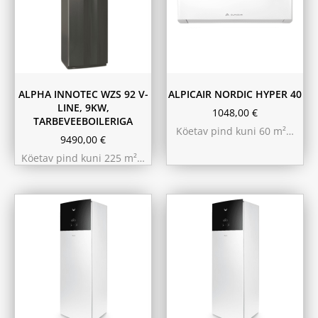
ALPHA INNOTEC WZS 92 V-
ALPICAIR NORDIC HYPER 40
LINE, 9KW,
1048,00
€
TARBEVEEBOILERIGA
Köetav pind kuni 60 m²…
9490,00
€
Köetav pind kuni 225 m²…