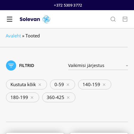
+372 5309 3772
Avaleht
»
Tooted
FILTRID
Kustuta kõik
0-59
140-159
180-199
360-425