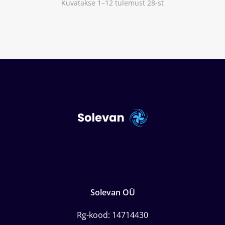
Kuvatakse 1–12 tulemust 28-st
Solevan OÜ
Rg-kood: 14714430