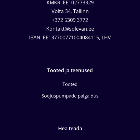
KMKR: EE102773329
Volta 34, Tallinn
+372 5309 3772
Kontakt@solevan.ee
IBAN: EE137700771004084115, LHV
Tooted ja teenused
Tooted
Soojuspumpade paigaldus
Hea teada