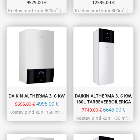
9579,00
€
12595,00
€
Köetav pind kuni 300m² |…
Köetav pind kuni 300m² |…
DAIKIN ALTHERMA 3, 6 KW
DAIKIN ALTHERMA 3, 6 KW,
180L TARBEVEEBOILERIGA
4995,00
€
5695,00
€
6649,00
€
7740,00
€
Köetav pind kuni 150 m²…
Köetav pind kuni 150 m²…