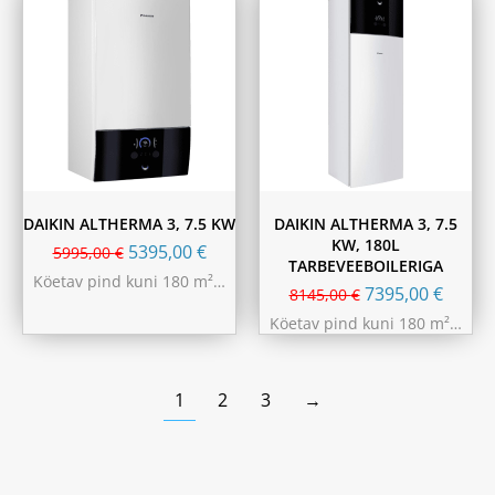
DAIKIN ALTHERMA 3, 7.5 KW
DAIKIN ALTHERMA 3, 7.5
KW, 180L
5395,00
€
5995,00
€
TARBEVEEBOILERIGA
Köetav pind kuni 180 m²…
7395,00
€
8145,00
€
Köetav pind kuni 180 m²…
1
2
3
→