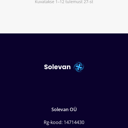
Kuvatakse 1–12 tulemust 27-st
Solevan OÜ
Rg-kood: 14714430