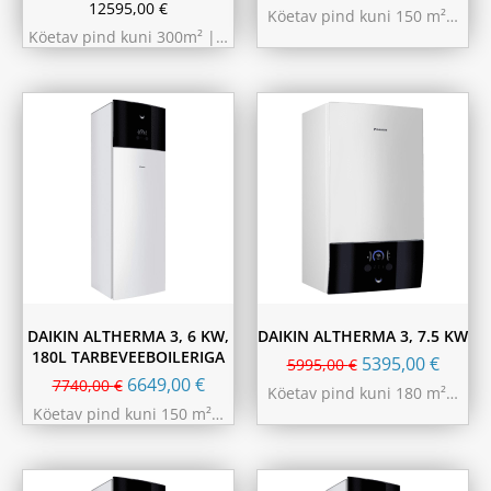
12595,00
€
Köetav pind kuni 150 m²…
Köetav pind kuni 300m² |…
DAIKIN ALTHERMA 3, 6 KW,
DAIKIN ALTHERMA 3, 7.5 KW
180L TARBEVEEBOILERIGA
5395,00
€
5995,00
€
6649,00
€
7740,00
€
Köetav pind kuni 180 m²…
Köetav pind kuni 150 m²…