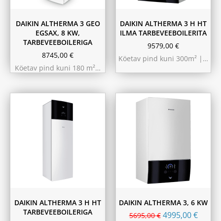
DAIKIN ALTHERMA 3 GEO
DAIKIN ALTHERMA 3 H HT
EGSAX, 8 KW,
ILMA TARBEVEEBOILERITA
TARBEVEEBOILERIGA
9579,00
€
8745,00
€
Köetav pind kuni 300m² |…
Köetav pind kuni 180 m²…
9.75 kW 220m²
10.44 kW 260m²
11.6 kW 300m²
180L
230L
DAIKIN ALTHERMA 3 H HT
DAIKIN ALTHERMA 3, 6 KW
TARBEVEEBOILERIGA
4995,00
€
5695,00
€