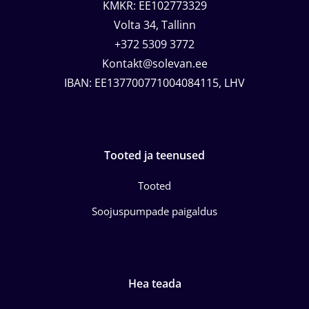
KMKR: EE102773329
Volta 34, Tallinn
+372 5309 3772
Kontakt@solevan.ee
IBAN: EE137700771004084115, LHV
Tooted ja teenused
Tooted
Soojuspumpade paigaldus
Hea teada