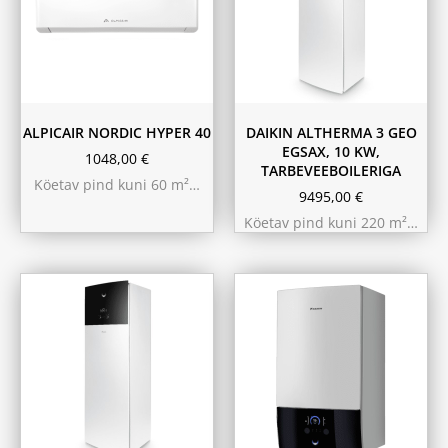
ALPICAIR NORDIC HYPER 40
DAIKIN ALTHERMA 3 GEO
EGSAX, 10 KW,
1048,00
€
TARBEVEEBOILERIGA
Köetav pind kuni 60 m²…
9495,00
€
Köetav pind kuni 220 m²…
11.6 kW 300m²
10.44 kW 260m²
9.75 kW 220m²