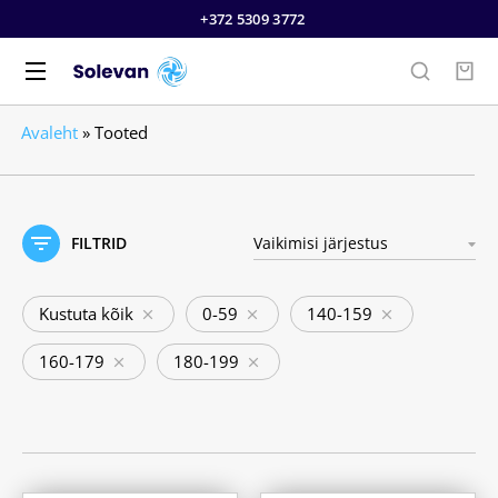
+372 5309 3772
Avaleht
»
Tooted
FILTRID
Kustuta kõik
0-59
140-159
160-179
180-199