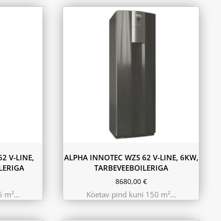
2 V-LINE,
ALPHA INNOTEC WZS 62 V-LINE, 6KW,
LERIGA
TARBEVEEBOILERIGA
8680,00
€
25 m²…
Köetav pind kuni 150 m²…