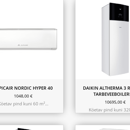
180L
230L
PICAIR NORDIC HYPER 40
DAIKIN ALTHERMA 3 R
TARBEVEEBOILER
1048,00
€
10695,00
€
Köetav pind kuni 60 m²…
Köetav pind kuni 3