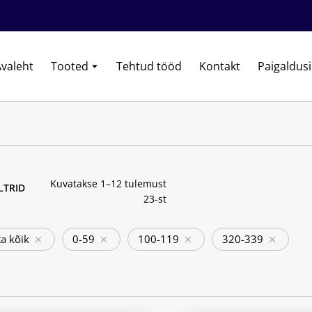
valeht
Tooted
Tehtud tööd
Kontakt
Paigaldus
Kuvatakse 1–12 tulemust
ILTRID
23-st
a kõik
0-59
100-119
320-339