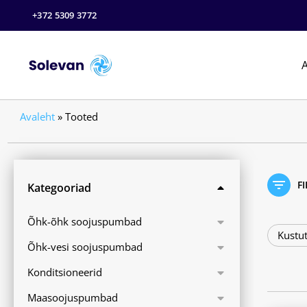
+372 5309 3772
A
Avaleht
»
Tooted
F
Kategooriad
Õhk-õhk soojuspumbad
Kustut
Õhk-vesi soojuspumbad
Konditsioneerid
Maasoojuspumbad