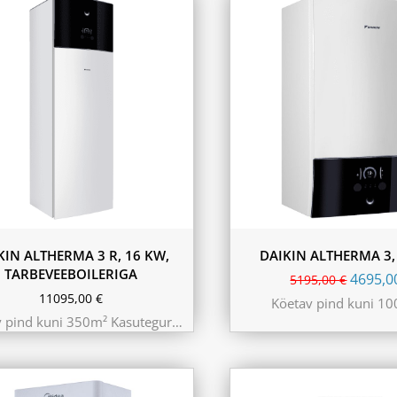
230L
KIN ALTHERMA 3 R, 16 KW,
DAIKIN ALTHERMA 3,
TARBEVEEBOILERIGA
4695,
5195,00
€
11095,00
€
Köetav pind kuni 1
v pind kuni 350m² Kasutegur…