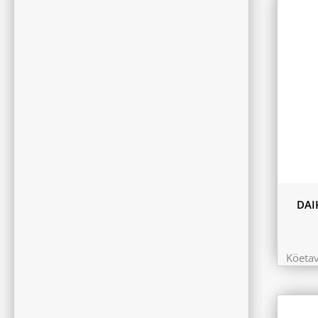
180L
DAI
Köeta