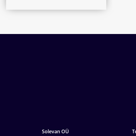
Solevan OÜ
T