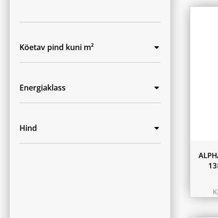
Köetav pind kuni m²
Energiaklass
Hind
ALPH
13
K