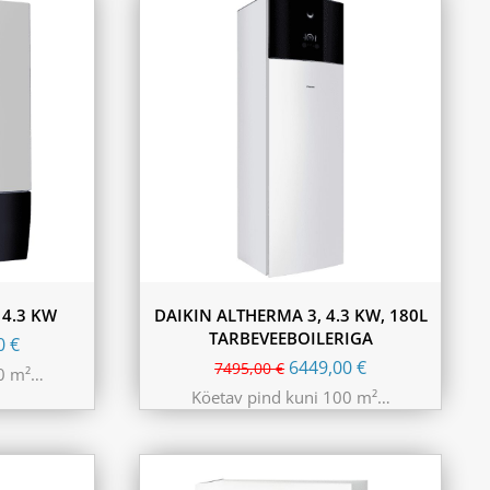
 4.3 KW
DAIKIN ALTHERMA 3, 4.3 KW, 180L
TARBEVEEBOILERIGA
00
€
6449,00
€
7495,00
€
00 m²…
Köetav pind kuni 100 m²…