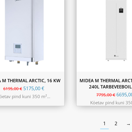
 M THERMAL ARCTIC, 16 KW
MIDEA M THERMAL ARCTI
240L TARBEVEEBOI
5175,00
€
6195,00
€
6695,
7795,00
€
öetav pind kuni 350 m²…
Köetav pind kuni 3
1
2
→