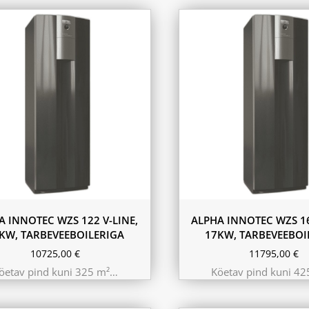
A INNOTEC WZS 122 V-LINE,
ALPHA INNOTEC WZS 16
KW, TARBEVEEBOILERIGA
17KW, TARBEVEEBOI
10725,00
€
11795,00
€
öetav pind kuni 325 m²…
Köetav pind kuni 4