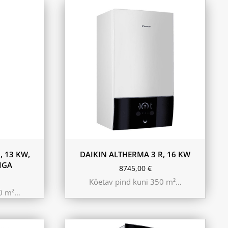
, 13 KW,
DAIKIN ALTHERMA 3 R, 16 KW
IGA
8745,00
€
Köetav pind kuni 350 m²…
20 m²…