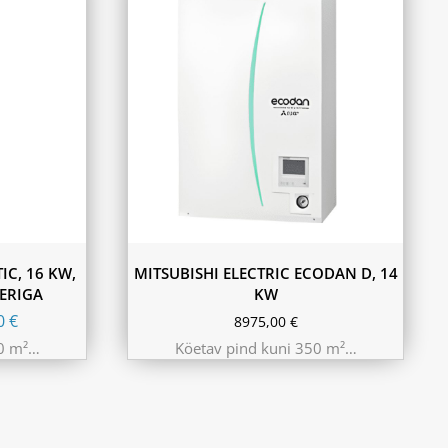
C, 16 KW,
MITSUBISHI ELECTRIC ECODAN D, 14
LERIGA
KW
00
€
8975,00
€
50 m²…
Köetav pind kuni 350 m²…