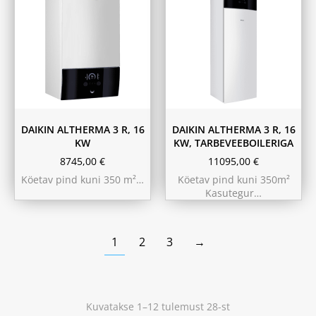
180L
230L
DAIKIN ALTHERMA 3 R, 16
DAIKIN ALTHERMA 3 R, 16
KW
KW, TARBEVEEBOILERIGA
8745,00
€
11095,00
€
Köetav pind kuni 350 m²…
Köetav pind kuni 350m²
Kasutegur…
1
2
3
→
Kuvatakse 1–12 tulemust 28-st