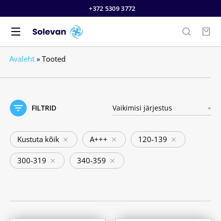
+372 5309 3772
Avaleht
»
Tooted
FILTRID
Kustuta kõik
A+++
120-139
300-319
340-359