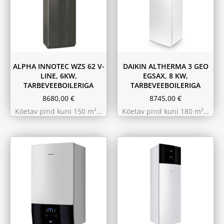
ALPHA INNOTEC WZS 62 V-
DAIKIN ALTHERMA 3 GEO
LINE, 6KW,
EGSAX, 8 KW,
TARBEVEEBOILERIGA
TARBEVEEBOILERIGA
8680,00
€
8745,00
€
Köetav pind kuni 150 m²…
Köetav pind kuni 180 m²…
9.75 kW 220m²
11.6 kW 300m²
10.44 kW 260m²
10.44 kW 260m²
11.6 kW 300m²
9.75 kW 220m²
180L
230L