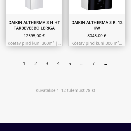
11.6 kW 300m²
180L
230L
DAIKIN ALTHERMA 3 H HT
DAIKIN ALTHERMA 3 R, 12
TARBEVEEBOILERIGA
KW
12595,00
€
8045,00
€
Köetav pind kuni 300m² |…
Köetav pind kuni 300 m²…
1
2
3
4
5
…
7
→
Kuvatakse 1–12 tulemust 78-st