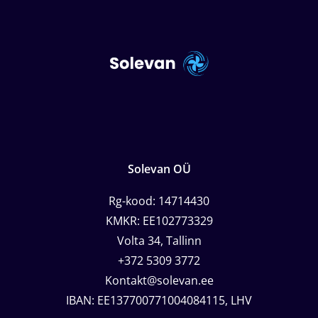
Solevan OÜ
Rg-kood: 14714430
KMKR: EE102773329
Volta 34, Tallinn
+372 5309 3772
Kontakt@solevan.ee
IBAN: EE137700771004084115, LHV