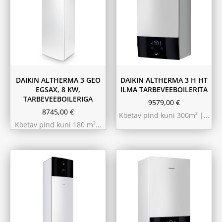
11.6 kW 300m²
10.44 kW 260m²
9.75 kW 220m²
DAIKIN ALTHERMA 3 GEO
DAIKIN ALTHERMA 3 H HT
EGSAX, 8 KW,
ILMA TARBEVEEBOILERITA
TARBEVEEBOILERIGA
9579,00
€
8745,00
€
Köetav pind kuni 300m² |…
Köetav pind kuni 180 m²…
9.75 kW 220m²
10.44 kW 260m²