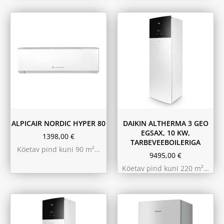
ALPICAIR NORDIC HYPER 80
DAIKIN ALTHERMA 3 GEO
EGSAX, 10 KW,
1398,00
€
TARBEVEEBOILERIGA
Köetav pind kuni 90 m²…
9495,00
€
Köetav pind kuni 220 m²…