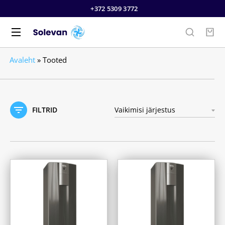
+372 5309 3772
Avaleht
»
Tooted
FILTRID