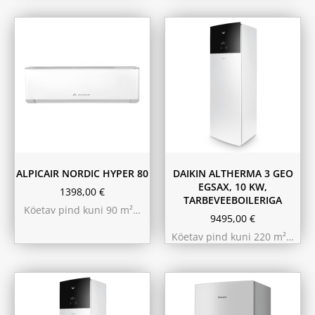
ALPICAIR NORDIC HYPER 80
DAIKIN ALTHERMA 3 GEO
EGSAX, 10 KW,
1398,00
€
TARBEVEEBOILERIGA
Köetav pind kuni 90 m²…
9495,00
€
Köetav pind kuni 220 m²…