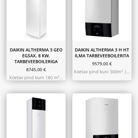
11.6 kW 300m²
10.44 kW 260m²
9.75 kW 220m²
DAIKIN ALTHERMA 3 GEO
DAIKIN ALTHERMA 3 H HT
EGSAX, 8 KW,
ILMA TARBEVEEBOILERITA
TARBEVEEBOILERIGA
9579,00
€
8745,00
€
Köetav pind kuni 300m² |…
Köetav pind kuni 180 m²…
9.75 kW 220m²
10.44 kW 260m²