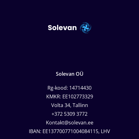
Solevan OÜ
Rg-kood: 14714430
KMKR: EE102773329
Volta 34, Tallinn
+372 5309 3772
Kontakt@solevan.ee
IBAN: EE137700771004084115, LHV