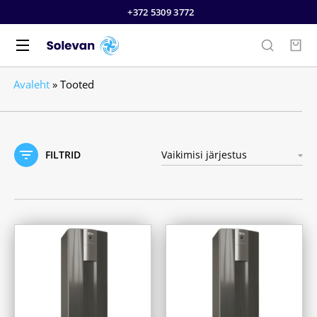
+372 5309 3772
Avaleht
»
Tooted
FILTRID