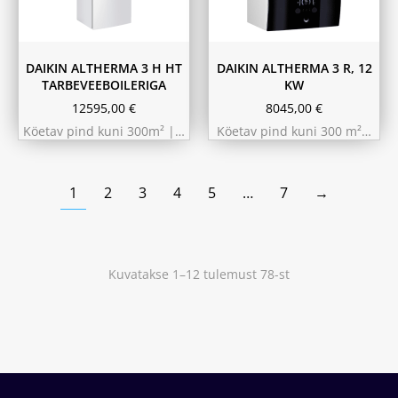
11.6 kW 300m²
180L
230L
DAIKIN ALTHERMA 3 H HT
DAIKIN ALTHERMA 3 R, 12
TARBEVEEBOILERIGA
KW
12595,00
€
8045,00
€
Köetav pind kuni 300m² |…
Köetav pind kuni 300 m²…
1
2
3
4
5
…
7
→
Kuvatakse 1–12 tulemust 78-st