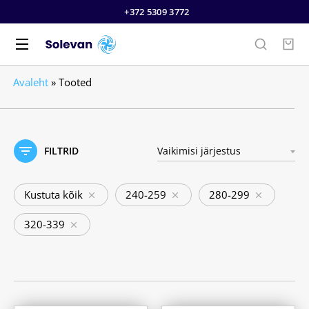
+372 5309 3772
Avaleht
»
Tooted
FILTRID
Kustuta kõik
240-259
280-299
320-339