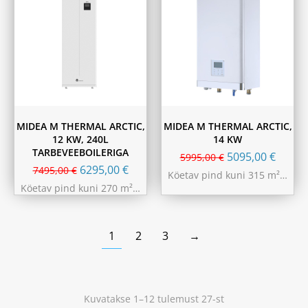
MIDEA M THERMAL ARCTIC,
MIDEA M THERMAL ARCTIC,
12 KW, 240L
14 KW
TARBEVEEBOILERIGA
5095,00
€
5995,00
€
6295,00
€
7495,00
€
Köetav pind kuni 315 m²…
Köetav pind kuni 270 m²…
1
2
3
→
Kuvatakse 1–12 tulemust 27-st