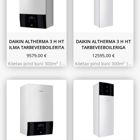
9.75 kW 220m²
11.6 kW 300m²
10.44 kW 260m²
10.44 kW 260m²
11.6 kW 300m²
9.75 kW 220m²
180L
230L
DAIKIN ALTHERMA 3 H HT
DAIKIN ALTHERMA 3 H HT
ILMA TARBEVEEBOILERITA
TARBEVEEBOILERIGA
9579,00
€
12595,00
€
Köetav pind kuni 300m² |…
Köetav pind kuni 300m² |…
180L
230L