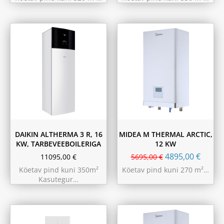
180L
230L
DAIKIN ALTHERMA 3 R, 16
MIDEA M THERMAL ARCTIC,
KW, TARBEVEEBOILERIGA
12 KW
4895,00
€
11095,00
€
5695,00
€
Köetav pind kuni 350m²
Köetav pind kuni 270 m²…
Kasutegur…