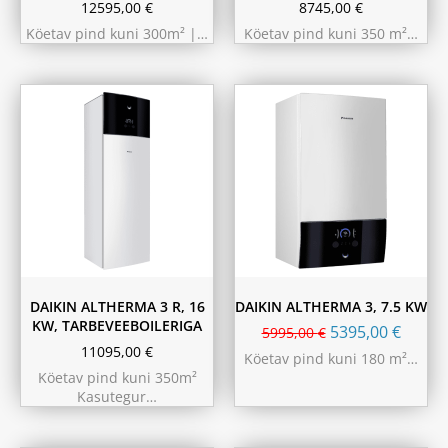
12595,00
€
8745,00
€
Köetav pind kuni 300m² |…
Köetav pind kuni 350 m²…
180L
230L
DAIKIN ALTHERMA 3 R, 16
DAIKIN ALTHERMA 3, 7.5 KW
KW, TARBEVEEBOILERIGA
5395,00
€
5995,00
€
11095,00
€
Köetav pind kuni 180 m²…
Köetav pind kuni 350m²
Kasutegur…