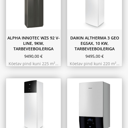
ALPHA INNOTEC WZS 92 V-
DAIKIN ALTHERMA 3 GEO
LINE, 9KW,
EGSAX, 10 KW,
TARBEVEEBOILERIGA
TARBEVEEBOILERIGA
9490,00
€
9495,00
€
Köetav pind kuni 225 m²…
Köetav pind kuni 220 m²…
11.6 kW 300m²
10.44 kW 260m²
9.75 kW 220m²