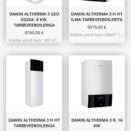
DAIKIN ALTHERMA 3 GEO
DAIKIN ALTHERMA 3 H HT
EGSAX, 8 KW,
ILMA TARBEVEEBOILERITA
TARBEVEEBOILERIGA
9579,00
€
8745,00
€
Köetav pind kuni 300m² |…
Köetav pind kuni 180 m²…
9.75 kW 220m²
10.44 kW 260m²
11.6 kW 300m²
180L
230L
DAIKIN ALTHERMA 3 H HT
DAIKIN ALTHERMA 3 R, 16
TARBEVEEBOILERIGA
KW