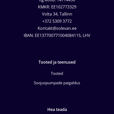
KMKR: EE102773329
Volta 34, Tallinn
+372 5309 3772
Kontakt@solevan.ee
IBAN: EE137700771004084115, LHV
Tooted ja teenused
Tooted
Soojuspumpade paigaldus
Hea teada