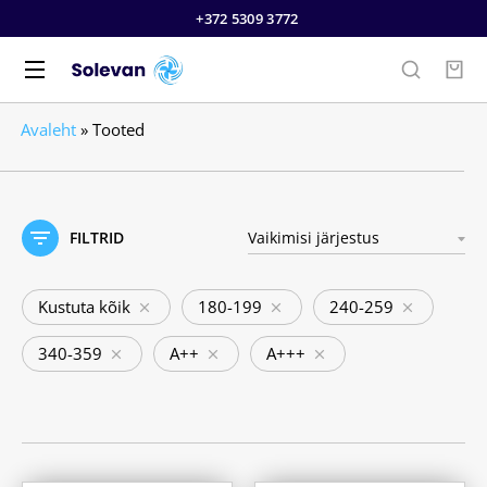
+372 5309 3772
Avaleht
»
Tooted
FILTRID
Kustuta kõik
180-199
240-259
340-359
A++
A+++