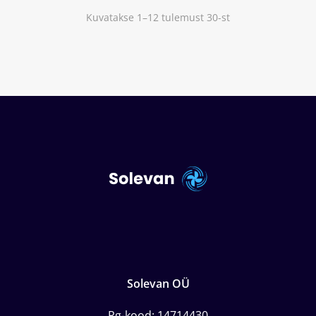
Kuvatakse 1–12 tulemust 30-st
Solevan OÜ
Rg-kood: 14714430