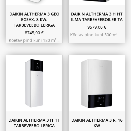
DAIKIN ALTHERMA 3 GEO
DAIKIN ALTHERMA 3 H HT
EGSAX, 8 KW,
ILMA TARBEVEEBOILERITA
TARBEVEEBOILERIGA
9579,00
€
8745,00
€
Köetav pind kuni 300m² |…
Köetav pind kuni 180 m²…
9.75 kW 220m²
10.44 kW 260m²
11.6 kW 300m²
180L
230L
DAIKIN ALTHERMA 3 H HT
DAIKIN ALTHERMA 3 R, 16
TARBEVEEBOILERIGA
KW