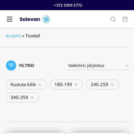
+372 5309 3772
Avaleht
»
Tooted
FILTRID
Kustuta kõik
180-199
240-259
340-359