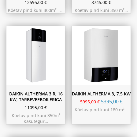
12595,00
€
8745,00
€
Köetav pind kuni 300m² |…
Köetav pind kuni 350 m²…
180L
230L
DAIKIN ALTHERMA 3 R, 16
DAIKIN ALTHERMA 3, 7.5 KW
KW, TARBEVEEBOILERIGA
5395,00
€
5995,00
€
11095,00
€
Köetav pind kuni 180 m²…
Köetav pind kuni 350m²
Kasutegur…