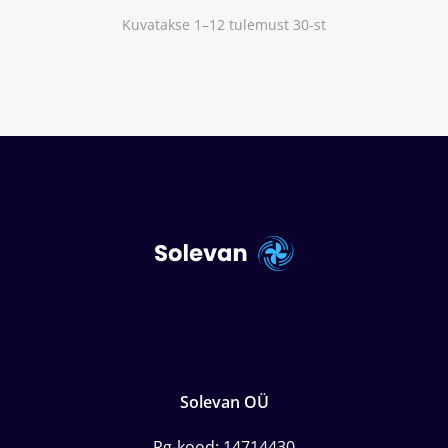
Kuvatakse 1–12 tulemust 30-st
Solevan OÜ
Rg-kood: 14714430