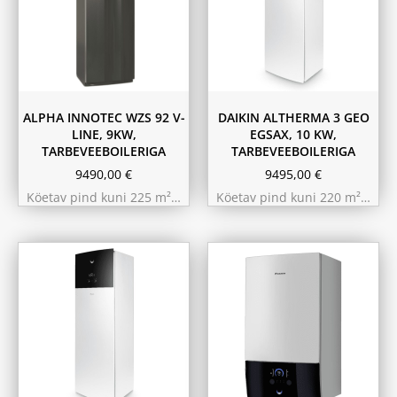
ALPHA INNOTEC WZS 92 V-
DAIKIN ALTHERMA 3 GEO
LINE, 9KW,
EGSAX, 10 KW,
TARBEVEEBOILERIGA
TARBEVEEBOILERIGA
9490,00
€
9495,00
€
Köetav pind kuni 225 m²…
Köetav pind kuni 220 m²…
11.6 kW 300m²
10.44 kW 260m²
9.75 kW 220m²