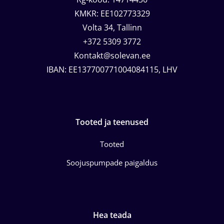
KMKR: EE102773329
Volta 34, Tallinn
+372 5309 3772
Kontakt@solevan.ee
IBAN: EE137700771004084115, LHV
Tooted ja teenused
Tooted
Soojuspumpade paigaldus
Hea teada