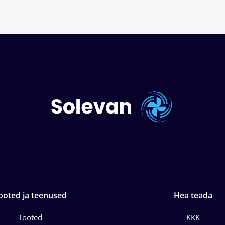
ooted ja teenused
Hea teada
Tooted
KKK