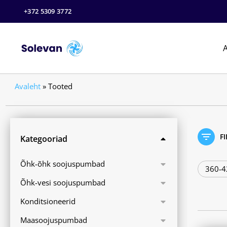
+372 5309 3772
A
Avaleht
»
Tooted
F
Kategooriad
Õhk-õhk soojuspumbad
360-4
Õhk-vesi soojuspumbad
Konditsioneerid
Maasoojuspumbad