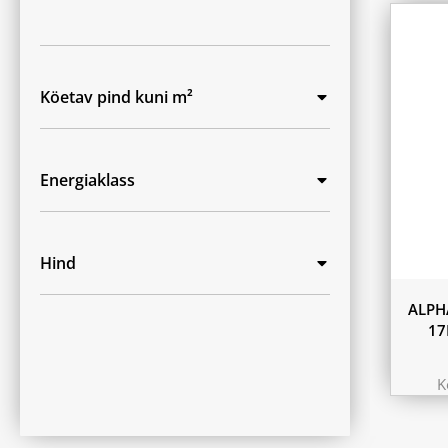
Köetav pind kuni m²
Energiaklass
Hind
ALPH
17
K