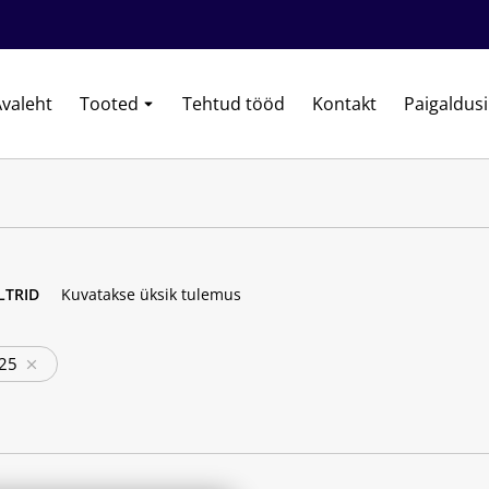
valeht
Tooted
Tehtud tööd
Kontakt
Paigaldus
ILTRID
Kuvatakse üksik tulemus
25