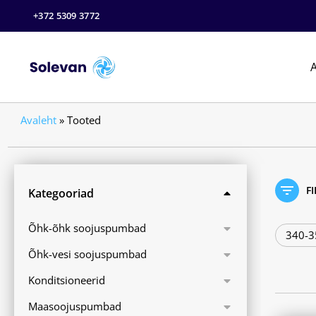
+372 5309 3772
A
Avaleht
»
Tooted
F
Kategooriad
Õhk-õhk soojuspumbad
340-3
Õhk-vesi soojuspumbad
Konditsioneerid
Maasoojuspumbad