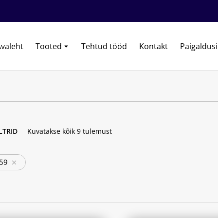
valeht
Tooted
Tehtud tööd
Kontakt
Paigaldus
ILTRID
Kuvatakse kõik 9 tulemust
59