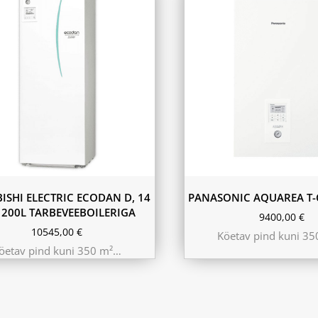
ISHI ELECTRIC ECODAN D, 14
PANASONIC AQUAREA T-
 200L TARBEVEEBOILERIGA
9400,00
€
10545,00
€
Köetav pind kuni 3
öetav pind kuni 350 m²…