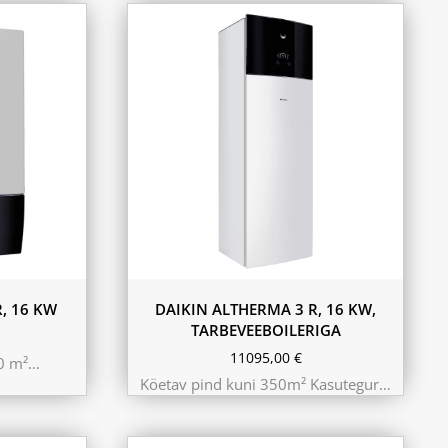
180L
230L
, 16 KW
DAIKIN ALTHERMA 3 R, 16 KW,
TARBEVEEBOILERIGA
11095,00
€
50 m²…
Köetav pind kuni 350m² Kasutegur…