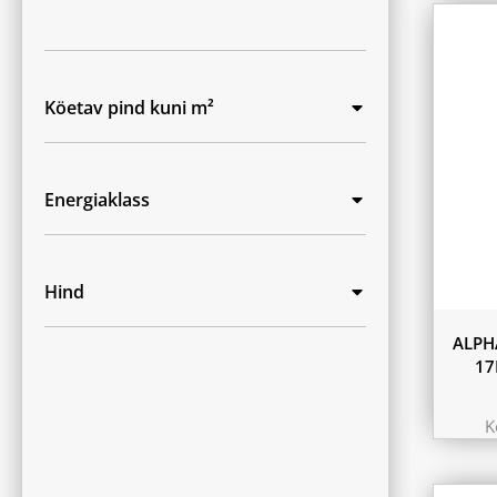
Köetav pind kuni m²
Energiaklass
Hind
ALPH
17
K