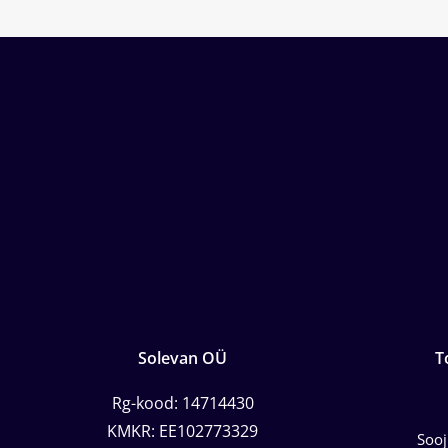
Solevan OÜ
T
Rg-kood: 14714430
KMKR: EE102773329
Soo