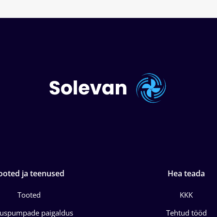
ooted ja teenused
Hea teada
Tooted
KKK
juspumpade paigaldus
Tehtud tööd