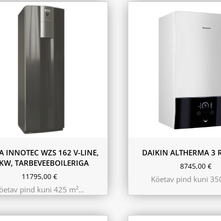
A INNOTEC WZS 162 V-LINE,
DAIKIN ALTHERMA 3 R
KW, TARBEVEEBOILERIGA
8745,00
€
11795,00
€
Köetav pind kuni 3
öetav pind kuni 425 m²…