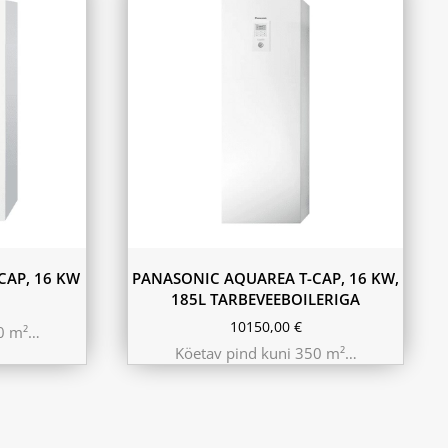
CAP, 16 KW
PANASONIC AQUAREA T-CAP, 16 KW,
185L TARBEVEEBOILERIGA
10150,00
€
50 m²…
Köetav pind kuni 350 m²…