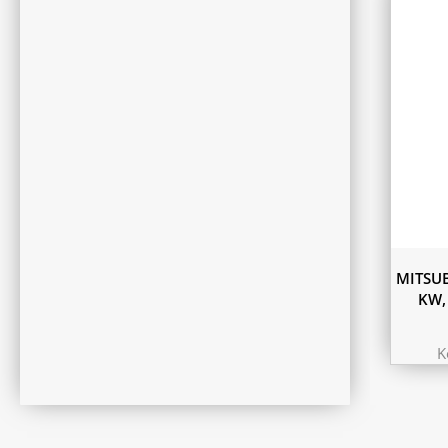
MITSUB
KW,
K