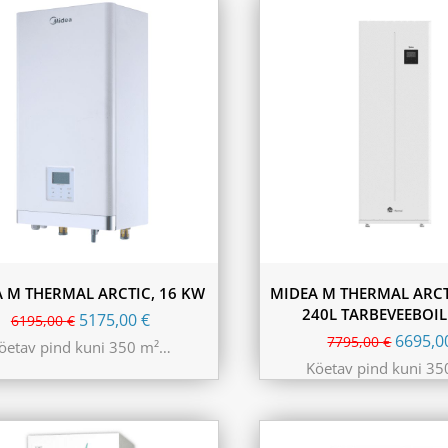
 M THERMAL ARCTIC, 16 KW
MIDEA M THERMAL ARCTI
240L TARBEVEEBOI
5175,00
€
6195,00
€
6695,
7795,00
€
öetav pind kuni 350 m²…
Köetav pind kuni 3