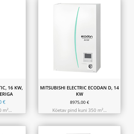
C, 16 KW,
MITSUBISHI ELECTRIC ECODAN D, 14
LERIGA
KW
00
€
8975,00
€
50 m²…
Köetav pind kuni 350 m²…