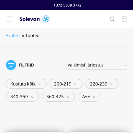
+372 5309 3772
Avaleht
»
Tooted
FILTRID
Kustuta kõik
200-219
220-239
340-359
360-425
A++