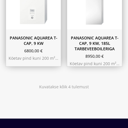
PANASONIC AQUAREA T-
PANASONIC AQUAREA T-
CAP, 9 KW
CAP, 9 KW, 185L
TARBEVEEBOILERIGA
6800,00
€
8950,00
€
Köetav pind kuni 200 m²…
Köetav pind kuni 200 m²…
Kuvatakse kõik 4 tulemust