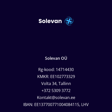
Solevan OÜ
Rg-kood: 14714430
KMKR: EE102773329
Volta 34, Tallinn
+372 5309 3772
Kontakt@solevan.ee
IBAN: EE137700771004084115, LHV