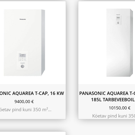
ONIC AQUAREA T-CAP, 16 KW
PANASONIC AQUAREA T-C
185L TARBEVEEBOI
9400,00
€
10150,00
€
öetav pind kuni 350 m²…
Köetav pind kuni 3