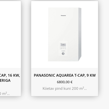
AP, 16 KW,
PANASONIC AQUAREA T-CAP, 9 KW
LERIGA
6800,00
€
Köetav pind kuni 200 m²…
50 m²…