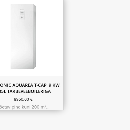
ONIC AQUAREA T-CAP, 9 KW,
85L TARBEVEEBOILERIGA
8950,00
€
öetav pind kuni 200 m²…