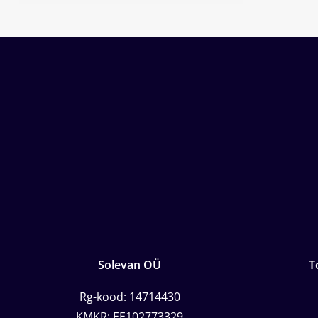
Solevan OÜ
T
Rg-kood: 14714430
KMKR: EE102773329