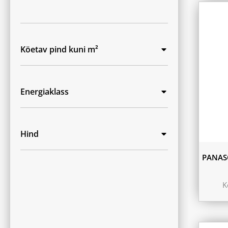
Köetav pind kuni m²
Energiaklass
Hind
PANAS
K