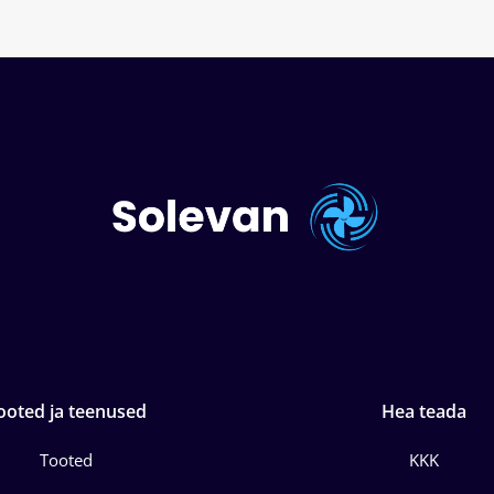
ooted ja teenused
Hea teada
Tooted
KKK