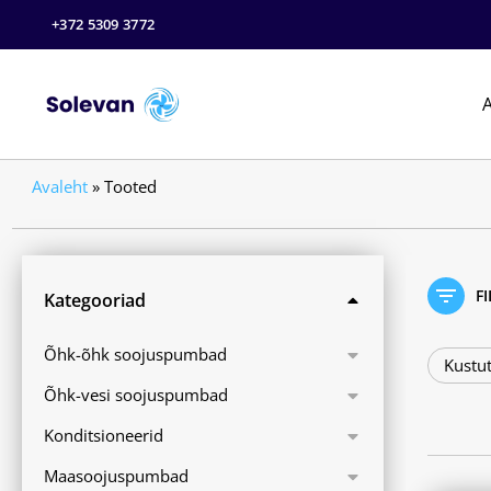
+372 5309 3772
A
Avaleht
»
Tooted
F
Kategooriad
Õhk-õhk soojuspumbad
Kustut
Õhk-vesi soojuspumbad
Konditsioneerid
Maasoojuspumbad