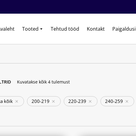
valeht
Tooted
Tehtud tööd
Kontakt
Paigaldus
ILTRID
Kuvatakse kõik 4 tulemust
a kõik
200-219
220-239
240-259