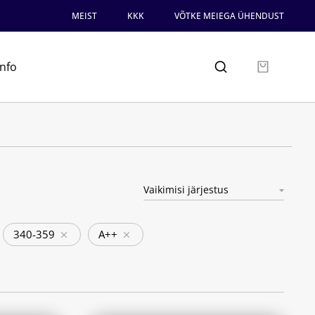
MEIST
KKK
VÕTKE MEIEGA ÜHENDUST
info
340-359
A++