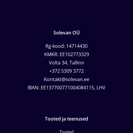
Solevan OÜ
Rg-kood: 14714430
KMKR: EE102773329
Volta 34, Tallinn
+372 5309 3772
Kontakt@solevan.ee
IBAN: EE137700771004084115, LHV
Tooted ja teenused
Tooted