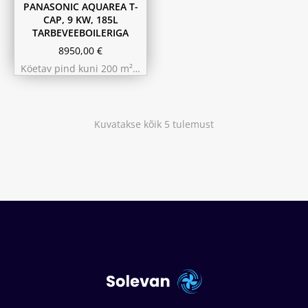
PANASONIC AQUAREA T-
CAP, 9 KW, 185L
TARBEVEEBOILERIGA
8950,00
€
Köetav pind kuni 200 m²…
Kuvatakse kõik 5 tulemust