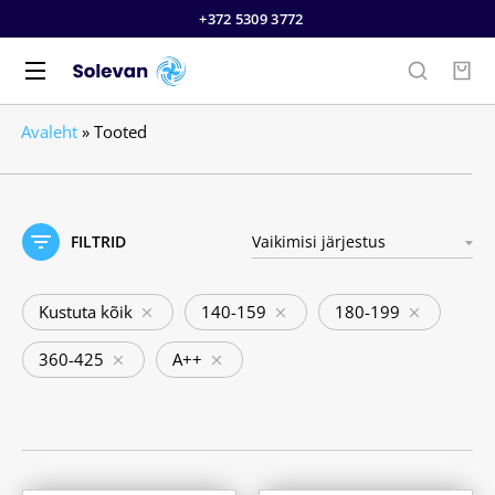
+372 5309 3772
Avaleht
»
Tooted
FILTRID
Kustuta kõik
140-159
180-199
360-425
A++