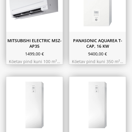
MITSUBISHI ELECTRIC MSZ-
PANASONIC AQUAREA T-
AP35
CAP, 16 KW
1499,00
€
9400,00
€
Köetav pind kuni 100 m²…
Köetav pind kuni 350 m²…