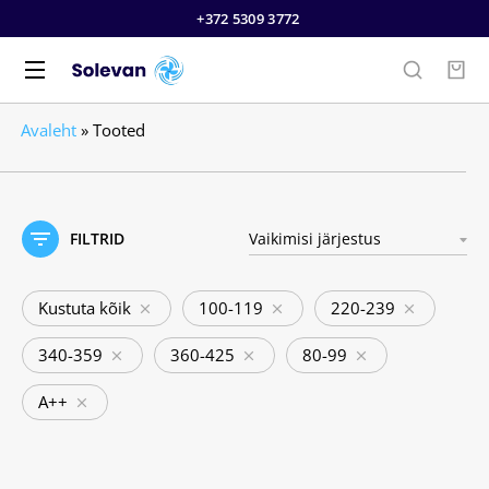
+372 5309 3772
Avaleht
»
Tooted
FILTRID
Kustuta kõik
100-119
220-239
340-359
360-425
80-99
A++