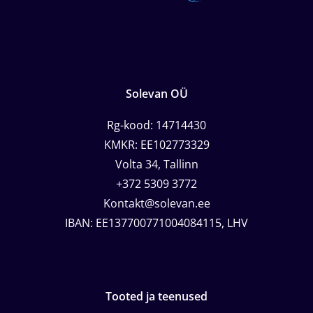
Solevan OÜ
Rg-kood: 14714430
KMKR: EE102773329
Volta 34, Tallinn
+372 5309 3772
Kontakt@solevan.ee
IBAN: EE137700771004084115, LHV
Tooted ja teenused