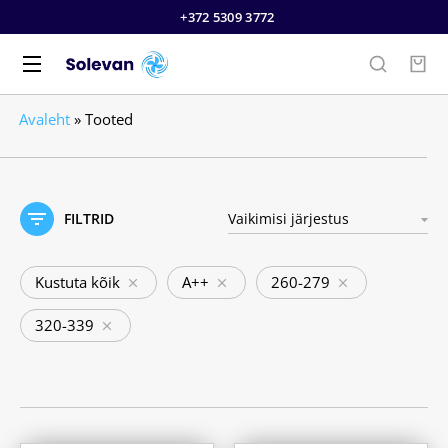
+372 5309 3772
Avaleht
»
Tooted
FILTRID
Kustuta kõik
A++
260-279
320-339