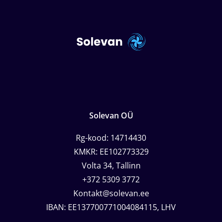
Solevan OÜ
Rg-kood: 14714430
KMKR: EE102773329
Volta 34, Tallinn
+372 5309 3772
Kontakt@solevan.ee
IBAN: EE137700771004084115, LHV