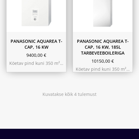
PANASONIC AQUAREA T-
PANASONIC AQUAREA T-
CAP, 16 KW
CAP, 16 KW, 185L
TARBEVEEBOILERIGA
9400,00
€
10150,00
€
Köetav pind kuni 350 m²…
Köetav pind kuni 350 m²…
Kuvatakse kõik 4 tulemust