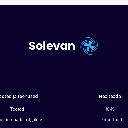
ooted ja teenused
Hea teada
Tooted
KKK
juspumpade paigaldus
Tehtud tööd