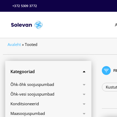
+372 5309 3772
A
Avaleht
»
Tooted
F
Kategooriad
Õhk-õhk soojuspumbad
Kustut
Õhk-vesi soojuspumbad
Konditsioneerid
Maasoojuspumbad