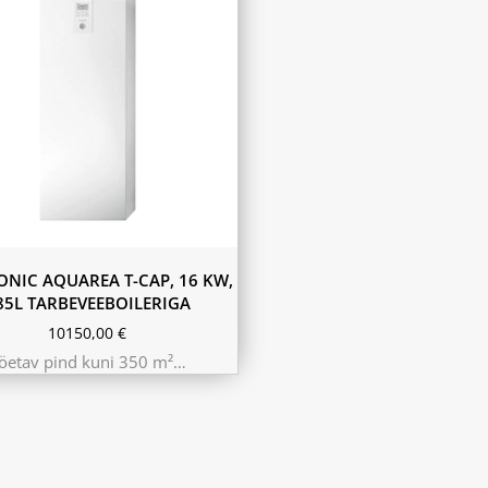
NIC AQUAREA T-CAP, 16 KW,
85L TARBEVEEBOILERIGA
10150,00
€
öetav pind kuni 350 m²…