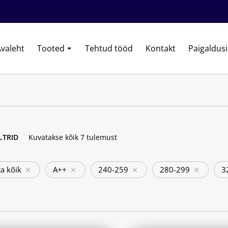
valeht
Tooted
Tehtud tööd
Kontakt
Paigaldus
ILTRID
Kuvatakse kõik 7 tulemust
a kõik
A++
240-259
280-299
3