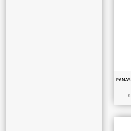
PANAS
K