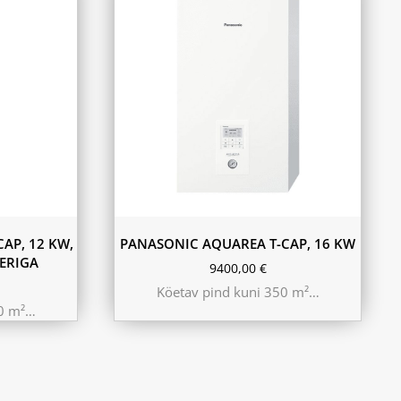
AP, 12 KW,
PANASONIC AQUAREA T-CAP, 16 KW
LERIGA
9400,00
€
Köetav pind kuni 350 m²…
80 m²…