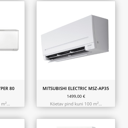
PER 80
MITSUBISHI ELECTRIC MSZ-AP35
1499,00
€
0 m²…
Köetav pind kuni 100 m²…