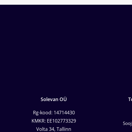
Solevan OÜ
T
Rg-kood: 14714430
KMKR: EE102773329
Soo
Volta 34, Tallinn