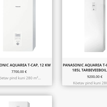
ONIC AQUAREA T-CAP, 12 KW
PANASONIC AQUAREA T-C
185L TARBEVEEBOI
7700,00
€
9200,00
€
öetav pind kuni 280 m²…
Köetav pind kuni 2