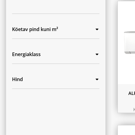
Köetav pind kuni m²
Energiaklass
Hind
AL