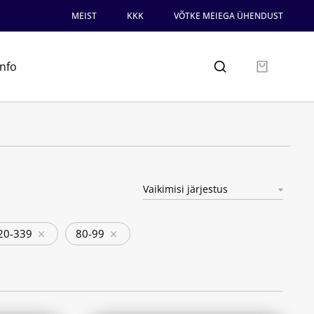
MEIST
KKK
VÕTKE MEIEGA ÜHENDUST
info
20-339
80-99