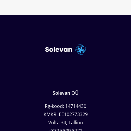
Solevan OÜ
Rg-kood: 14714430
KMKR: EE102773329
Volta 34, Tallinn
+372 5309 3772