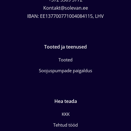
Kontakt@solevan.ee
IBAN: EE137700771004084115, LHV
Tooted ja teenused
Tooted
Soojuspumpade paigaldus
Hea teada
KKK
Tehtud tööd