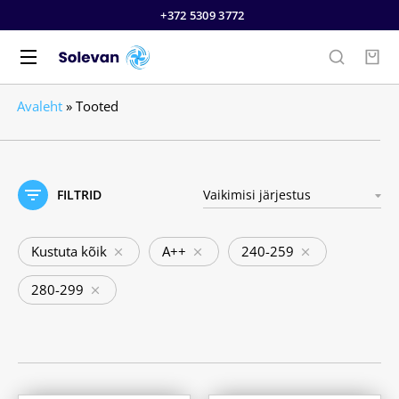
+372 5309 3772
Avaleht
»
Tooted
FILTRID
Kustuta kõik
A++
240-259
280-299