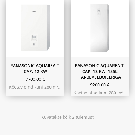
PANASONIC AQUAREA T-
PANASONIC AQUAREA T-
CAP, 12 KW
CAP, 12 KW, 185L
TARBEVEEBOILERIGA
7700,00
€
9200,00
€
Köetav pind kuni 280 m²…
Köetav pind kuni 280 m²…
Kuvatakse kõik 2 tulemust