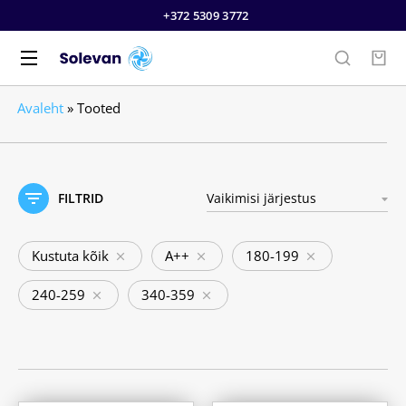
+372 5309 3772
Avaleht
»
Tooted
FILTRID
Kustuta kõik
A++
180-199
240-259
340-359