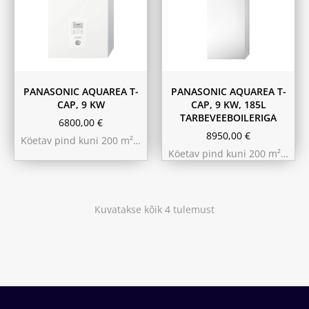
PANASONIC AQUAREA T-
PANASONIC AQUAREA T-
CAP, 9 KW
CAP, 9 KW, 185L
TARBEVEEBOILERIGA
6800,00
€
8950,00
€
Köetav pind kuni 200 m²…
Köetav pind kuni 200 m²…
Kuvatakse kõik 4 tulemust