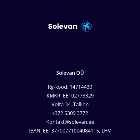
Solevan OÜ
Rg-kood: 14714430
KMKR: EE102773329
Volta 34, Tallinn
+372 5309 3772
Kontakt@solevan.ee
IBAN: EE137700771004084115, LHV