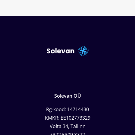
Solevan OÜ
Rg-kood: 14714430
KMKR: EE102773329
Volta 34, Tallinn
+372 5309 3772