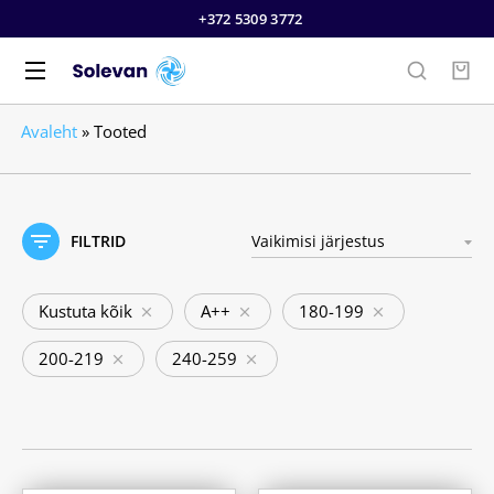
+372 5309 3772
Avaleht
»
Tooted
FILTRID
Kustuta kõik
A++
180-199
200-219
240-259