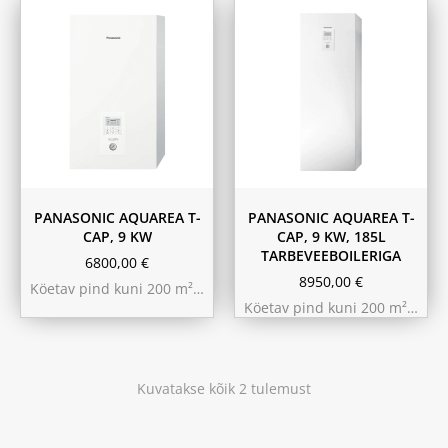
PANASONIC AQUAREA T-
PANASONIC AQUAREA T-
CAP, 9 KW
CAP, 9 KW, 185L
TARBEVEEBOILERIGA
6800,00
€
8950,00
€
Köetav pind kuni 200 m²…
Köetav pind kuni 200 m²…
Kuvatakse kõik 2 tulemust