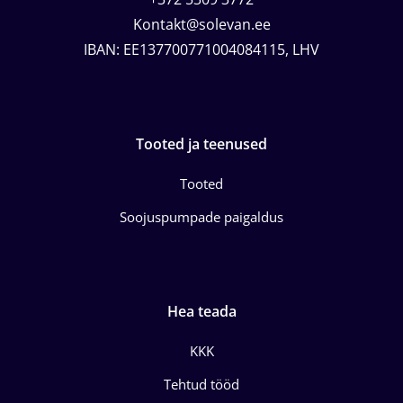
Kontakt@solevan.ee
IBAN: EE137700771004084115, LHV
Tooted ja teenused
Tooted
Soojuspumpade paigaldus
Hea teada
KKK
Tehtud tööd