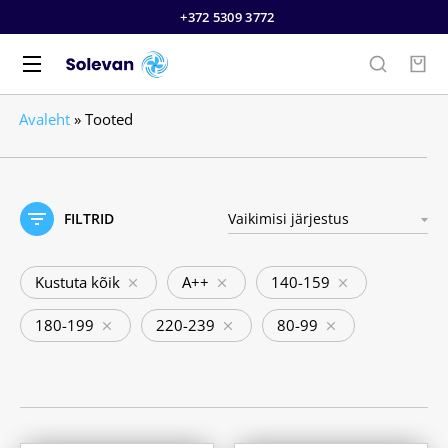
+372 5309 3772
Avaleht
»
Tooted
FILTRID
Kustuta kõik
A++
140-159
180-199
220-239
80-99