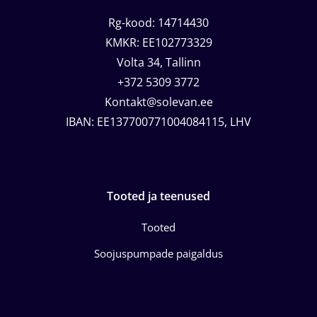
Rg-kood: 14714430
KMKR: EE102773329
Volta 34, Tallinn
+372 5309 3772
Kontakt@solevan.ee
IBAN: EE137700771004084115, LHV
Tooted ja teenused
Tooted
Soojuspumpade paigaldus