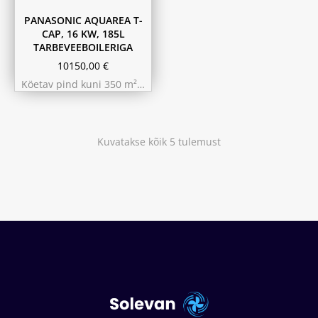
PANASONIC AQUAREA T-
CAP, 16 KW, 185L
TARBEVEEBOILERIGA
10150,00
€
Köetav pind kuni 350 m²…
Kuvatakse kõik 5 tulemust