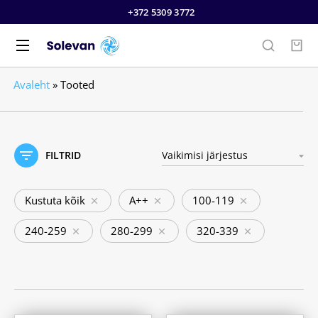
+372 5309 3772
Avaleht
»
Tooted
FILTRID
Kustuta kõik
A++
100-119
240-259
280-299
320-339