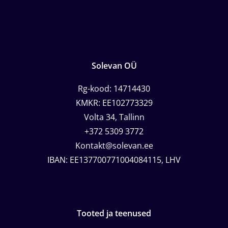
Solevan OÜ
Rg-kood: 14714430
KMKR: EE102773329
Volta 34, Tallinn
+372 5309 3772
Kontakt@solevan.ee
IBAN: EE137700771004084115, LHV
Tooted ja teenused