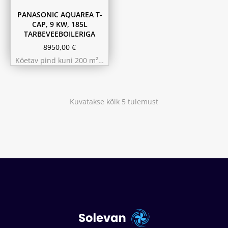
PANASONIC AQUAREA T-
CAP, 9 KW, 185L
TARBEVEEBOILERIGA
8950,00
€
Köetav pind kuni 200 m²…
Kuvatakse kõik 5 tulemust