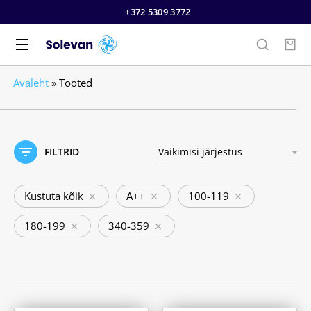
+372 5309 3772
Avaleht
»
Tooted
FILTRID
Kustuta kõik
A++
100-119
180-199
340-359