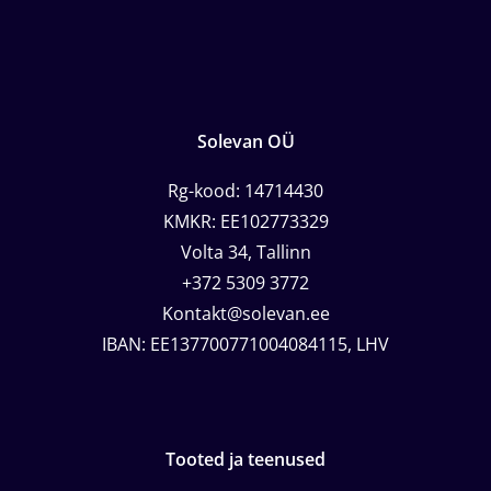
Solevan OÜ
Rg-kood: 14714430
KMKR: EE102773329
Volta 34, Tallinn
+372 5309 3772
Kontakt@solevan.ee
IBAN: EE137700771004084115, LHV
Tooted ja teenused