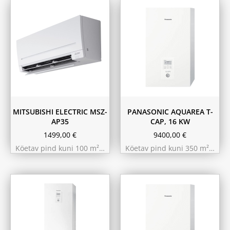
MITSUBISHI ELECTRIC MSZ-
PANASONIC AQUAREA T-
AP35
CAP, 16 KW
1499,00
€
9400,00
€
Köetav pind kuni 100 m²…
Köetav pind kuni 350 m²…