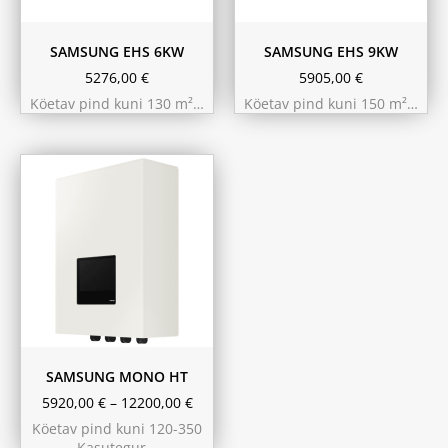
SAMSUNG EHS 6KW
SAMSUNG EHS 9KW
5276,00
€
5905,00
€
Köetav pind kuni 130 m²…
Köetav pind kuni 150 m²…
8 kW
12 kW
14 kW
Ilma integ.
boilerita
200L
SAMSUNG MONO HT
5920,00
€
–
12200,00
€
Köetav pind kuni 120-350
Kasutegur…