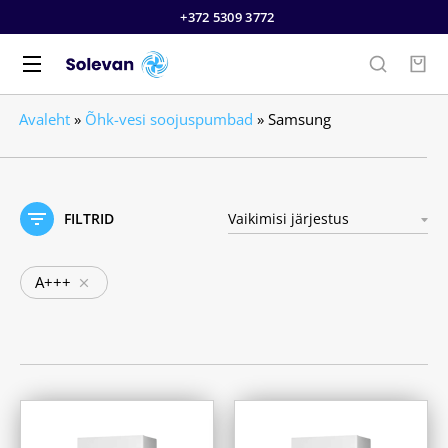
+372 5309 3772
Avaleht
»
Õhk-vesi soojuspumbad
»
Samsung
FILTRID
A+++