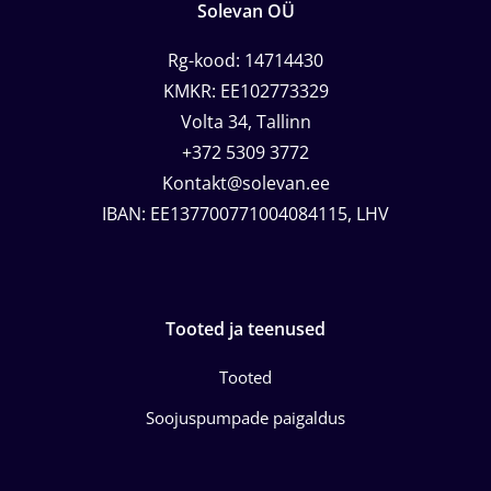
Solevan OÜ
Rg-kood: 14714430
KMKR: EE102773329
Volta 34, Tallinn
+372 5309 3772
Kontakt@solevan.ee
IBAN: EE137700771004084115, LHV
Tooted ja teenused
Tooted
Soojuspumpade paigaldus