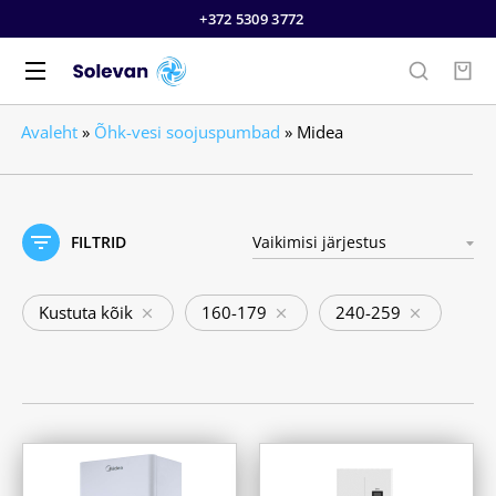
+372 5309 3772
Avaleht
»
Õhk-vesi soojuspumbad
»
Midea
FILTRID
Kustuta kõik
160-179
240-259