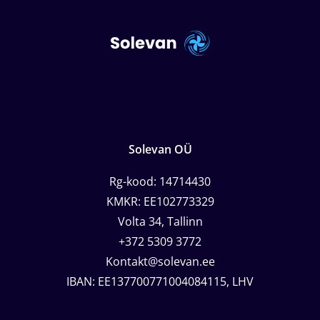
Solevan OÜ
Rg-kood: 14714430
KMKR: EE102773329
Volta 34, Tallinn
+372 5309 3772
Kontakt@solevan.ee
IBAN: EE137700771004084115, LHV