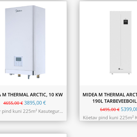
 M THERMAL ARCTIC, 10 KW
MIDEA M THERMAL ARCTI
190L TARBEVEEBOI
3895,00
€
4655,00
€
5399,
6495,00
€
v pind kuni 225m² Kasutegur…
Köetav pind kuni 225m² 