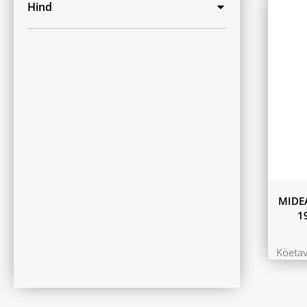
Hind
MIDE
1
Köeta