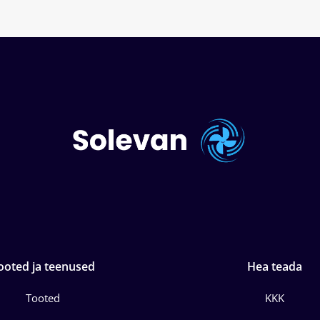
ooted ja teenused
Hea teada
Tooted
KKK