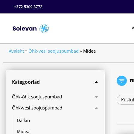
+372 5309 3772
A
Avaleht
»
Õhk-vesi soojuspumbad
»
Midea
F
Kategooriad
Õhk-õhk soojuspumbad
Kustut
Õhk-vesi soojuspumbad
Daikin
Midea