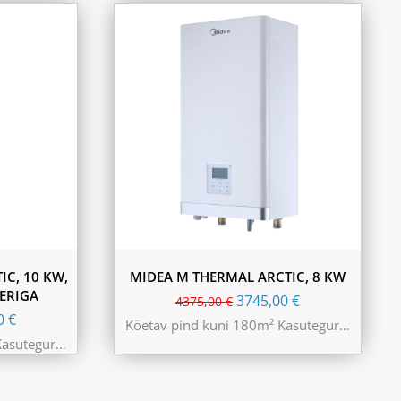
C, 10 KW,
MIDEA M THERMAL ARCTIC, 8 KW
LERIGA
3745,00
€
4375,00
€
00
€
Köetav pind kuni 180m² Kasutegur…
Kasutegur…