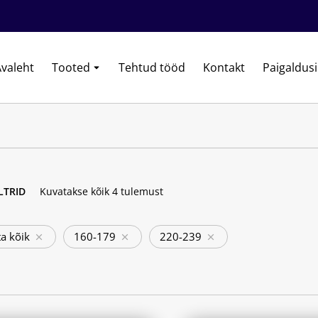
valeht
Tooted
Tehtud tööd
Kontakt
Paigaldus
ILTRID
Kuvatakse kõik 4 tulemust
a kõik
160-179
220-239