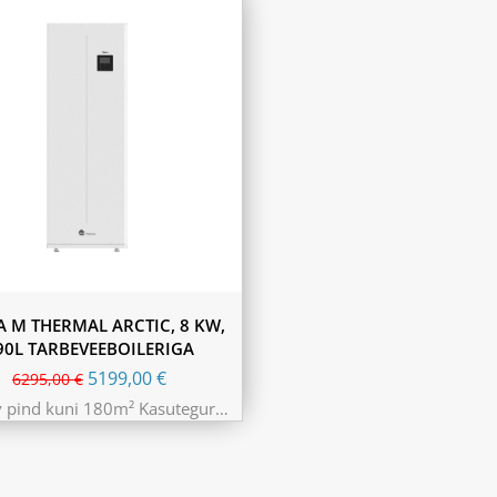
A M THERMAL ARCTIC, 8 KW,
90L TARBEVEEBOILERIGA
5199,00
€
6295,00
€
v pind kuni 180m² Kasutegur…