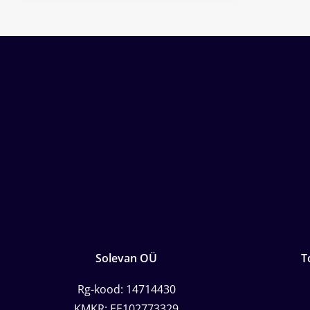
Solevan OÜ
T
Rg-kood: 14714430
KMKR: EE102773329