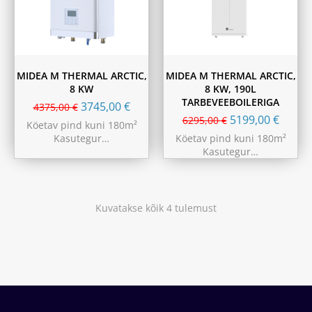
MIDEA M THERMAL ARCTIC,
MIDEA M THERMAL ARCTIC,
8 KW
8 KW, 190L
TARBEVEEBOILERIGA
3745,00
€
4375,00
€
5199,00
€
6295,00
€
Köetav pind kuni 180m²
Kasutegur…
Köetav pind kuni 180m²
Kasutegur…
Kuvatakse kõik 4 tulemust