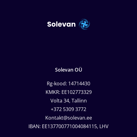
Solevan OÜ
Rg-kood: 14714430
KMKR: EE102773329
Volta 34, Tallinn
+372 5309 3772
Kontakt@solevan.ee
IBAN: EE137700771004084115, LHV