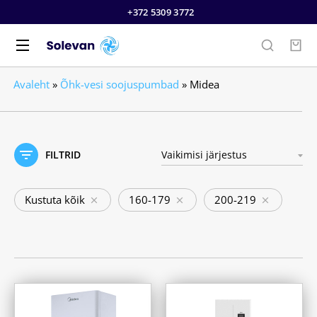
+372 5309 3772
Avaleht
»
Õhk-vesi soojuspumbad
»
Midea
FILTRID
Kustuta kõik
160-179
200-219