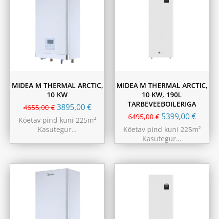
MIDEA M THERMAL ARCTIC,
MIDEA M THERMAL ARCTIC,
10 KW
10 KW, 190L
TARBEVEEBOILERIGA
3895,00
€
4655,00
€
5399,00
€
6495,00
€
Köetav pind kuni 225m²
Kasutegur…
Köetav pind kuni 225m²
Kasutegur…