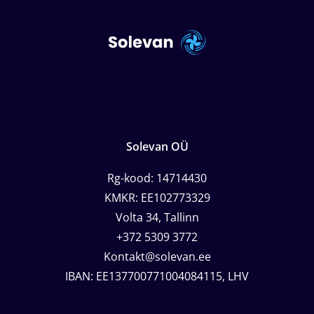
Solevan OÜ
Rg-kood: 14714430
KMKR: EE102773329
Volta 34, Tallinn
+372 5309 3772
Kontakt@solevan.ee
IBAN: EE137700771004084115, LHV