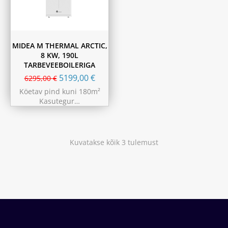
MIDEA M THERMAL ARCTIC,
8 KW, 190L
TARBEVEEBOILERIGA
5199,00
€
6295,00
€
Köetav pind kuni 180m²
Kasutegur…
Kuvatakse kõik 3 tulemust