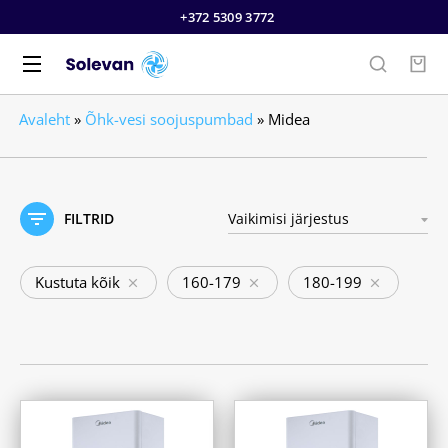
+372 5309 3772
Avaleht
»
Õhk-vesi soojuspumbad
»
Midea
FILTRID
Kustuta kõik
160-179
180-199