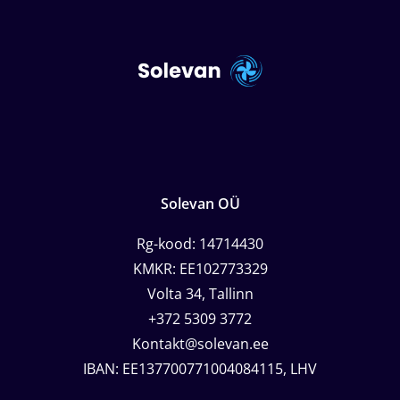
Solevan OÜ
Rg-kood: 14714430
KMKR: EE102773329
Volta 34, Tallinn
+372 5309 3772
Kontakt@solevan.ee
IBAN: EE137700771004084115, LHV