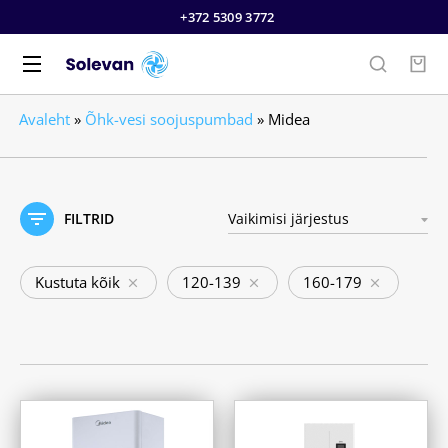
+372 5309 3772
Avaleht
»
Õhk-vesi soojuspumbad
»
Midea
FILTRID
Kustuta kõik
120-139
160-179