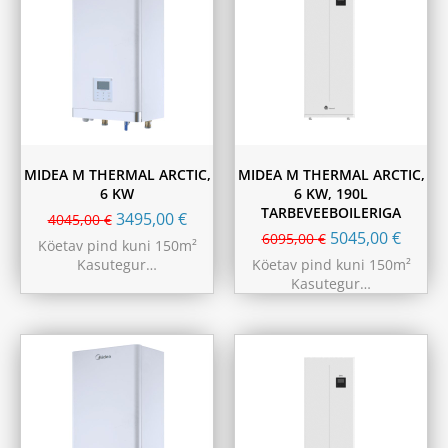
MIDEA M THERMAL ARCTIC,
MIDEA M THERMAL ARCTIC,
6 KW
6 KW, 190L
TARBEVEEBOILERIGA
3495,00
€
4045,00
€
5045,00
€
6095,00
€
Köetav pind kuni 150m²
Kasutegur…
Köetav pind kuni 150m²
Kasutegur…