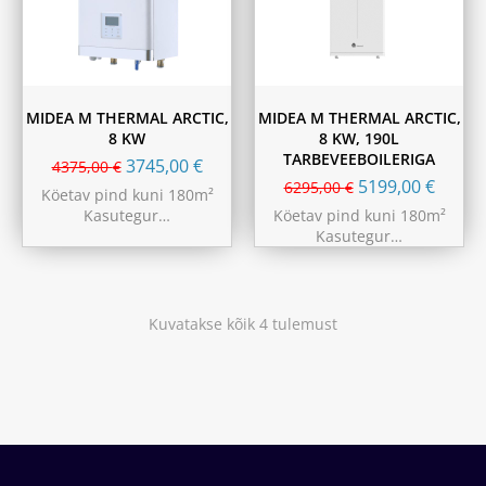
MIDEA M THERMAL ARCTIC,
MIDEA M THERMAL ARCTIC,
8 KW
8 KW, 190L
TARBEVEEBOILERIGA
3745,00
€
4375,00
€
5199,00
€
6295,00
€
Köetav pind kuni 180m²
Kasutegur…
Köetav pind kuni 180m²
Kasutegur…
Kuvatakse kõik 4 tulemust