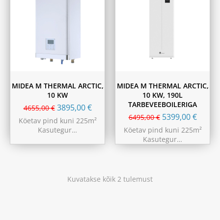
MIDEA M THERMAL ARCTIC,
MIDEA M THERMAL ARCTIC,
10 KW
10 KW, 190L
TARBEVEEBOILERIGA
3895,00
€
4655,00
€
5399,00
€
6495,00
€
Köetav pind kuni 225m²
Kasutegur…
Köetav pind kuni 225m²
Kasutegur…
Kuvatakse kõik 2 tulemust