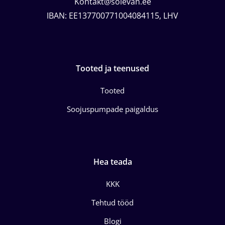
Kontakt@solevan.ee
IBAN: EE137700771004084115, LHV
Tooted ja teenused
Tooted
Soojuspumpade paigaldus
Hea teada
KKK
Tehtud tööd
Blogi