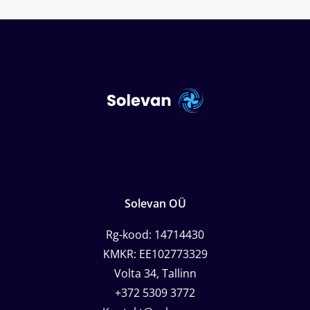
Solevan OÜ
Rg-kood: 14714430
KMKR: EE102773329
Volta 34, Tallinn
+372 5309 3772