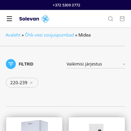
+372 5309 3772
Avaleht
»
Õhk-vesi soojuspumbad
»
Midea
FILTRID
220-239