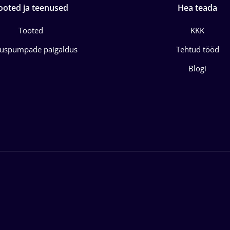
ooted ja teenused
Hea teada
Tooted
KKK
juspumpade paigaldus
Tehtud tööd
Blogi