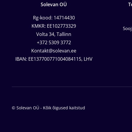
Solevan OÜ
T
Rg-kood: 14714430
KMKR: EE102773329
Soo
Volta 34, Tallinn
+372 5309 3772
Kontakt@solevan.ee
IBAN: EE137700771004084115, LHV
© Solevan OÜ - Kõik õigused kaitstud