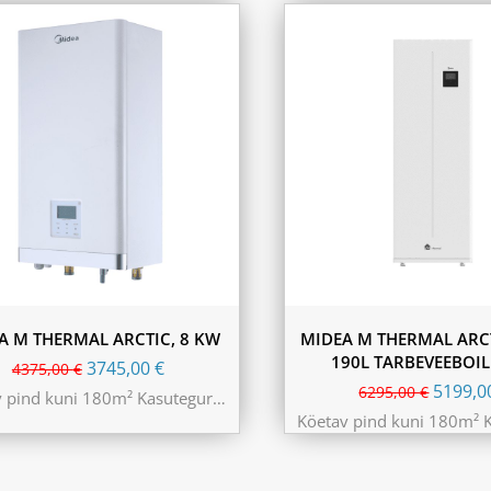
A M THERMAL ARCTIC, 8 KW
MIDEA M THERMAL ARCT
190L TARBEVEEBOI
3745,00
€
4375,00
€
5199,
6295,00
€
v pind kuni 180m² Kasutegur…
Köetav pind kuni 180m² 