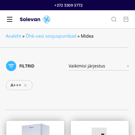
+372 5309 3772
Avaleht
»
Õhk-vesi soojuspumbad
»
Midea
FILTRID
A+++