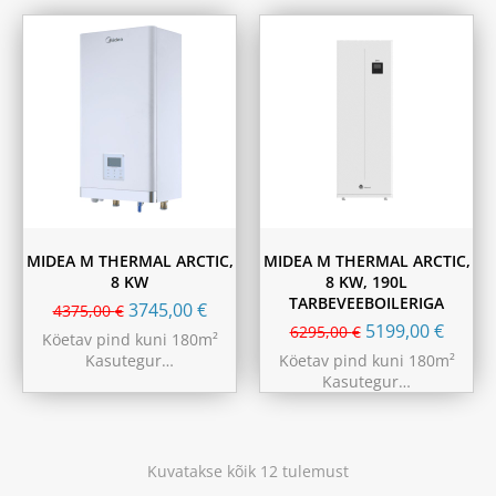
MIDEA M THERMAL ARCTIC,
MIDEA M THERMAL ARCTIC,
8 KW
8 KW, 190L
TARBEVEEBOILERIGA
3745,00
€
4375,00
€
5199,00
€
6295,00
€
Köetav pind kuni 180m²
Kasutegur…
Köetav pind kuni 180m²
Kasutegur…
Kuvatakse kõik 12 tulemust