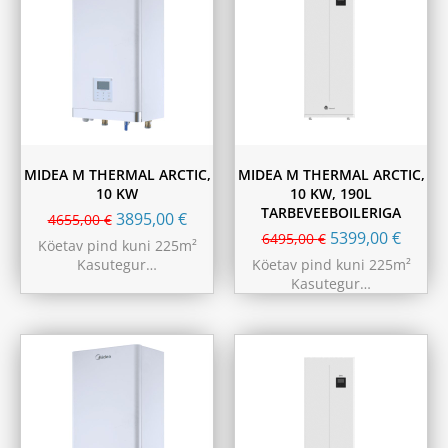
MIDEA M THERMAL ARCTIC,
MIDEA M THERMAL ARCTIC,
10 KW
10 KW, 190L
TARBEVEEBOILERIGA
3895,00
€
4655,00
€
5399,00
€
6495,00
€
Köetav pind kuni 225m²
Kasutegur…
Köetav pind kuni 225m²
Kasutegur…