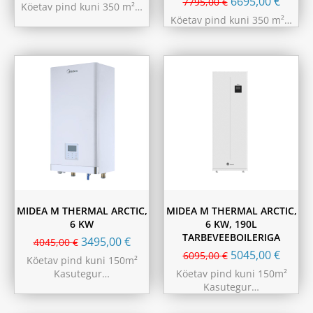
6695,00
€
7795,00
€
Köetav pind kuni 350 m²…
Köetav pind kuni 350 m²…
MIDEA M THERMAL ARCTIC,
MIDEA M THERMAL ARCTIC,
6 KW
6 KW, 190L
TARBEVEEBOILERIGA
3495,00
€
4045,00
€
5045,00
€
6095,00
€
Köetav pind kuni 150m²
Kasutegur…
Köetav pind kuni 150m²
Kasutegur…