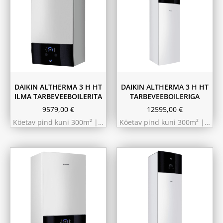
9.75 kW 220m²
11.6 kW 300m²
10.44 kW 260m²
10.44 kW 260m²
11.6 kW 300m²
9.75 kW 220m²
180L
230L
DAIKIN ALTHERMA 3 H HT
DAIKIN ALTHERMA 3 H HT
ILMA TARBEVEEBOILERITA
TARBEVEEBOILERIGA
9579,00
€
12595,00
€
Köetav pind kuni 300m² |…
Köetav pind kuni 300m² |…