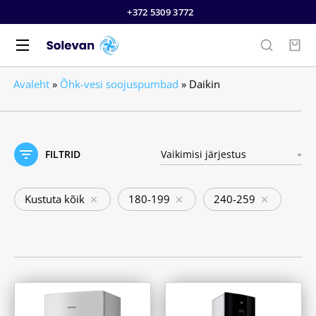
+372 5309 3772
Avaleht
»
Õhk-vesi soojuspumbad
»
Daikin
FILTRID
Kustuta kõik
180-199
240-259