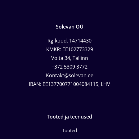
Solevan OÜ
Rg-kood: 14714430
KMKR: EE102773329
Volta 34, Tallinn
+372 5309 3772
Kontakt@solevan.ee
IBAN: EE137700771004084115, LHV
Tooted ja teenused
Tooted