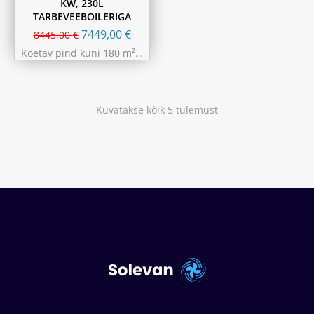
KW, 230L
TARBEVEEBOILERIGA
7449,00
€
8445,00
€
Köetav pind kuni 180 m²…
Kuvatakse kõik 5 tulemust