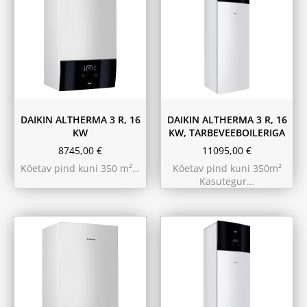
180L
230L
DAIKIN ALTHERMA 3 R, 16
DAIKIN ALTHERMA 3 R, 16
KW
KW, TARBEVEEBOILERIGA
8745,00
€
11095,00
€
Köetav pind kuni 350 m²…
Köetav pind kuni 350m²
Kasutegur…