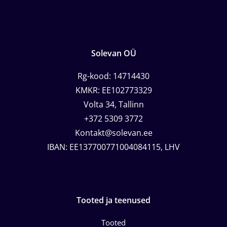
Solevan OÜ
Rg-kood: 14714430
KMKR: EE102773329
Volta 34, Tallinn
+372 5309 3772
Kontakt@solevan.ee
IBAN: EE137700771004084115, LHV
Tooted ja teenused
Tooted