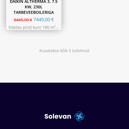
DAIKIN ALTHERMA 3, 7.5
KW, 230L
TARBEVEEBOILERIGA
7449,00
€
8445,00
€
Köetav pind kuni 180 m²…
Kuvatakse kõik 5 tulemust