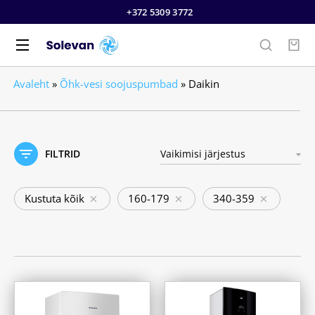
+372 5309 3772
Avaleht
»
Õhk-vesi soojuspumbad
»
Daikin
FILTRID
Kustuta kõik
160-179
340-359