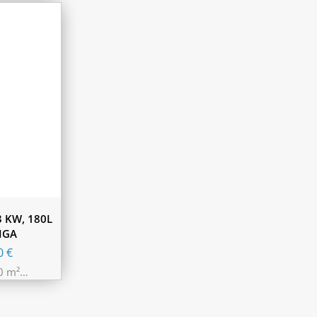
3 KW, 180L
IGA
00
€
00 m²…