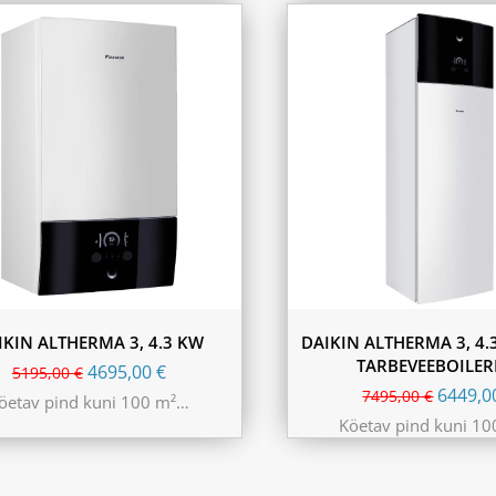
IKIN ALTHERMA 3, 4.3 KW
DAIKIN ALTHERMA 3, 4.
TARBEVEEBOILER
4695,00
€
5195,00
€
6449,
7495,00
€
öetav pind kuni 100 m²…
Köetav pind kuni 1