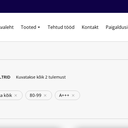
valeht
Tooted
Tehtud tööd
Kontakt
Paigaldus
ILTRID
Kuvatakse kõik 2 tulemust
a kõik
80-99
A+++