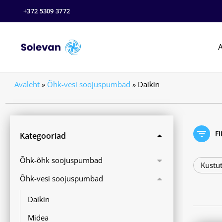
+372 5309 3772
A
Avaleht
»
Õhk-vesi soojuspumbad
»
Daikin
F
Kategooriad
Õhk-õhk soojuspumbad
Kustut
Õhk-vesi soojuspumbad
Daikin
Midea