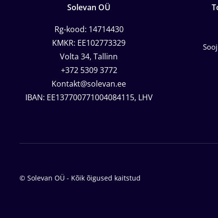
Solevan OÜ
T
Rg-kood: 14714430
KMKR: EE102773329
Soo
Volta 34, Tallinn
+372 5309 3772
Kontakt@solevan.ee
IBAN: EE137700771004084115, LHV
© Solevan OÜ - Kõik õigused kaitstud