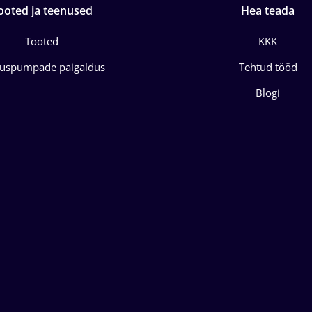
ooted ja teenused
Hea teada
Tooted
KKK
juspumpade paigaldus
Tehtud tööd
Blogi