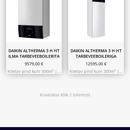
9.75 kW 220m²
11.6 kW 300m²
10.44 kW 260m²
10.44 kW 260m²
11.6 kW 300m²
9.75 kW 220m²
180L
230L
DAIKIN ALTHERMA 3 H HT
DAIKIN ALTHERMA 3 H HT
ILMA TARBEVEEBOILERITA
TARBEVEEBOILERIGA
9579,00
€
12595,00
€
Köetav pind kuni 300m² |…
Köetav pind kuni 300m² |…
Kuvatakse kõik 2 tulemust