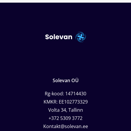
Solevan OÜ
Rg-kood: 14714430
KMKR: EE102773329
Volta 34, Tallinn
+372 5309 3772
Kontakt@solevan.ee