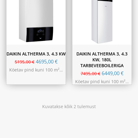
DAIKIN ALTHERMA 3, 4.3 KW
DAIKIN ALTHERMA 3, 4.3
KW, 180L
4695,00
€
5195,00
€
TARBEVEEBOILERIGA
Köetav pind kuni 100 m²…
6449,00
€
7495,00
€
Köetav pind kuni 100 m²…
Kuvatakse kõik 2 tulemust