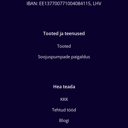
IBAN: EE137700771004084115, LHV
Tooted ja teenused
Tooted
Soojuspumpade paigaldus
Hea teada
KKK
Tehtud tööd
Blogi