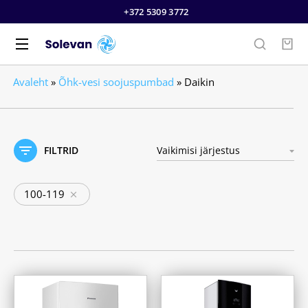
+372 5309 3772
Avaleht
»
Õhk-vesi soojuspumbad
»
Daikin
FILTRID
100-119