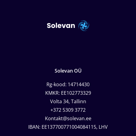
Solevan OÜ
Rg-kood: 14714430
KMKR: EE102773329
Volta 34, Tallinn
+372 5309 3772
Kontakt@solevan.ee
IBAN: EE137700771004084115, LHV