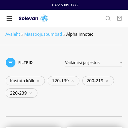
+372 5309 3772
Avaleht
»
Maasoojuspumbad
»
Alpha Innotec
FILTRID
Kustuta kõik
120-139
200-219
220-239