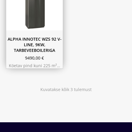
ALPHA INNOTEC WZS 92 V-
LINE, 9KW,
TARBEVEEBOILERIGA
9490,00
€
Köetav pind kuni 225 m²…
Kuvatakse kõik 3 tulemust