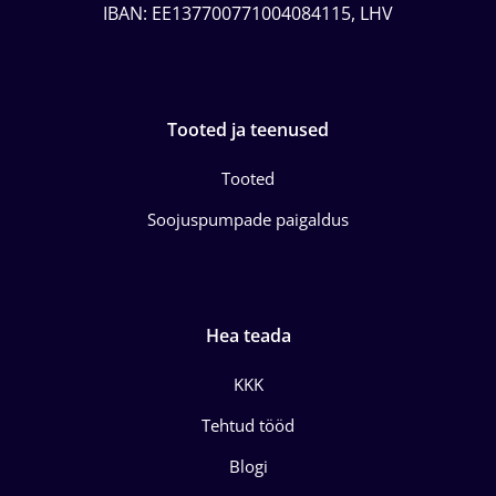
IBAN: EE137700771004084115, LHV
Tooted ja teenused
Tooted
Soojuspumpade paigaldus
Hea teada
KKK
Tehtud tööd
Blogi