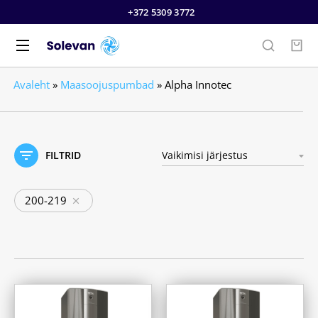
+372 5309 3772
Avaleht
»
Maasoojuspumbad
»
Alpha Innotec
FILTRID
200-219