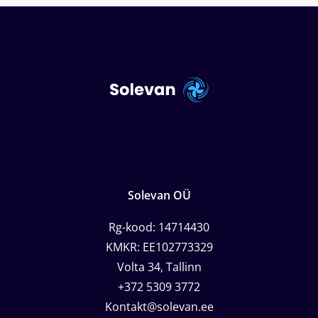
Solevan OÜ
Rg-kood: 14714430
KMKR: EE102773329
Volta 34, Tallinn
+372 5309 3772
Kontakt@solevan.ee