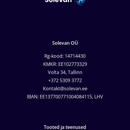
Solevan OÜ
Rg-kood: 14714430
KMKR: EE102773329
Volta 34, Tallinn
+372 5309 3772
Kontakt@solevan.ee
IBAN: EE137700771004084115, LHV
Tooted ja teenused