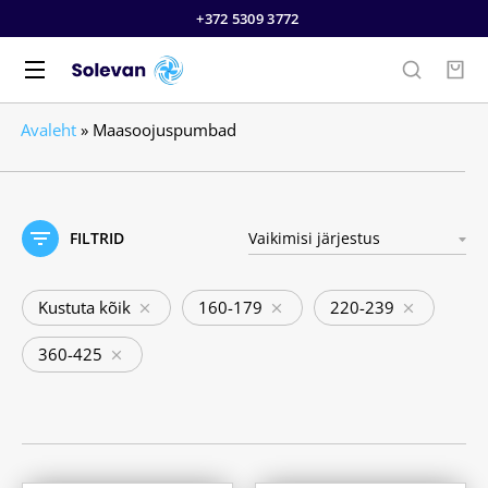
+372 5309 3772
Avaleht
»
Maasoojuspumbad
FILTRID
Kustuta kõik
160-179
220-239
360-425