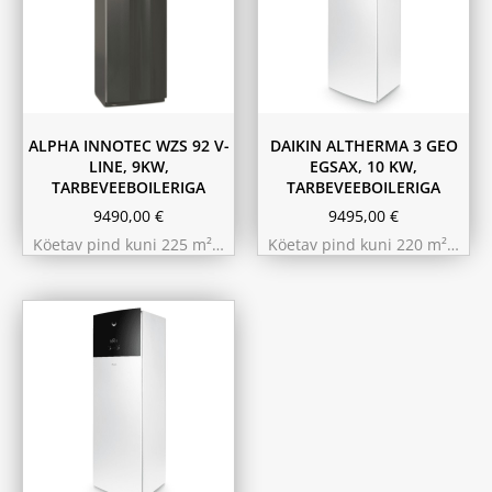
ALPHA INNOTEC WZS 92 V-
DAIKIN ALTHERMA 3 GEO
LINE, 9KW,
EGSAX, 10 KW,
TARBEVEEBOILERIGA
TARBEVEEBOILERIGA
9490,00
€
9495,00
€
Köetav pind kuni 225 m²…
Köetav pind kuni 220 m²…