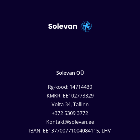
Solevan OÜ
Rg-kood: 14714430
KMKR: EE102773329
Volta 34, Tallinn
+372 5309 3772
Kontakt@solevan.ee
IBAN: EE137700771004084115, LHV