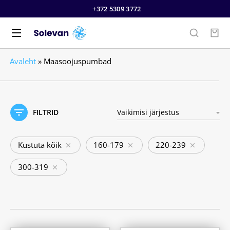
+372 5309 3772
Avaleht
»
Maasoojuspumbad
FILTRID
Kustuta kõik
160-179
220-239
300-319