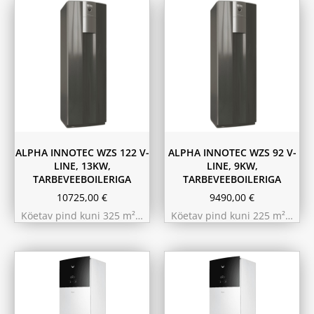
ALPHA INNOTEC WZS 122 V-
ALPHA INNOTEC WZS 92 V-
LINE, 13KW,
LINE, 9KW,
TARBEVEEBOILERIGA
TARBEVEEBOILERIGA
10725,00
€
9490,00
€
Köetav pind kuni 325 m²…
Köetav pind kuni 225 m²…