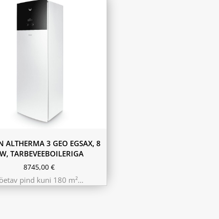
N ALTHERMA 3 GEO EGSAX, 8
W, TARBEVEEBOILERIGA
8745,00
€
öetav pind kuni 180 m²…