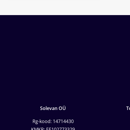
Solevan OÜ
T
Rg-kood: 14714430
KMKR: EE102773329