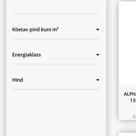
Köetav pind kuni m²
Energiaklass
Hind
ALPH
13
K