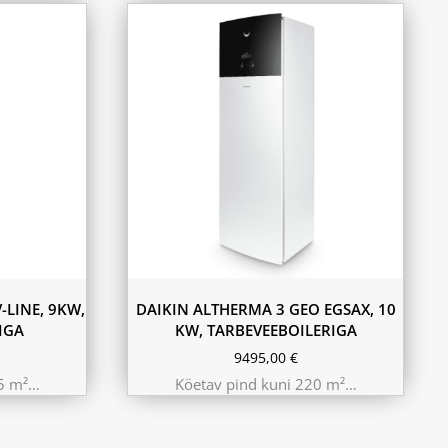
-LINE, 9KW,
DAIKIN ALTHERMA 3 GEO EGSAX, 10
IGA
KW, TARBEVEEBOILERIGA
9495,00
€
25 m²…
Köetav pind kuni 220 m²…