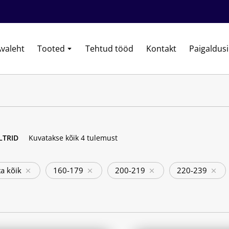
valeht
Tooted
Tehtud tööd
Kontakt
Paigaldus
ILTRID
Kuvatakse kõik 4 tulemust
a kõik
160-179
200-219
220-239