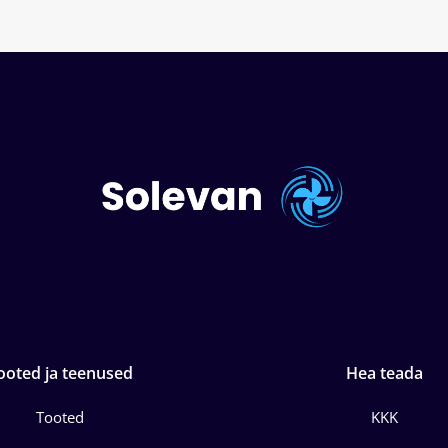
ooted ja teenused
Hea teada
Tooted
KKK