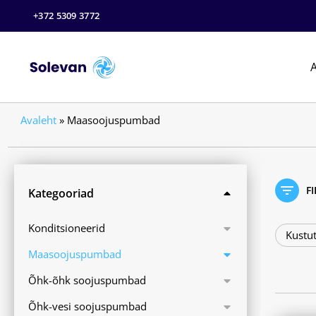
+372 5309 3772
A
Avaleht
»
Maasoojuspumbad
F
Kategooriad
Konditsioneerid
Kustut
Maasoojuspumbad
Õhk-õhk soojuspumbad
Õhk-vesi soojuspumbad