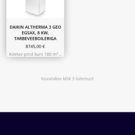
DAIKIN ALTHERMA 3 GEO
EGSAX, 8 KW,
TARBEVEEBOILERIGA
8745,00
€
Köetav pind kuni 180 m²…
Kuvatakse kõik 3 tulemust