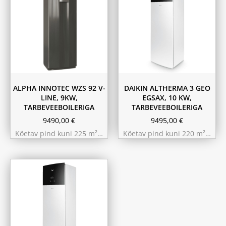
ALPHA INNOTEC WZS 92 V-
DAIKIN ALTHERMA 3 GEO
LINE, 9KW,
EGSAX, 10 KW,
TARBEVEEBOILERIGA
TARBEVEEBOILERIGA
9490,00
€
9495,00
€
Köetav pind kuni 225 m²…
Köetav pind kuni 220 m²…