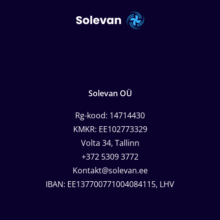
Solevan OÜ
Rg-kood: 14714430
KMKR: EE102773329
Volta 34, Tallinn
+372 5309 3772
Kontakt@solevan.ee
IBAN: EE137700771004084115, LHV