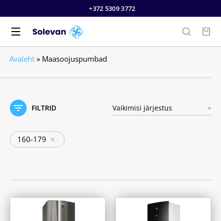
+372 5309 3772
Avaleht
»
Maasoojuspumbad
FILTRID
160-179