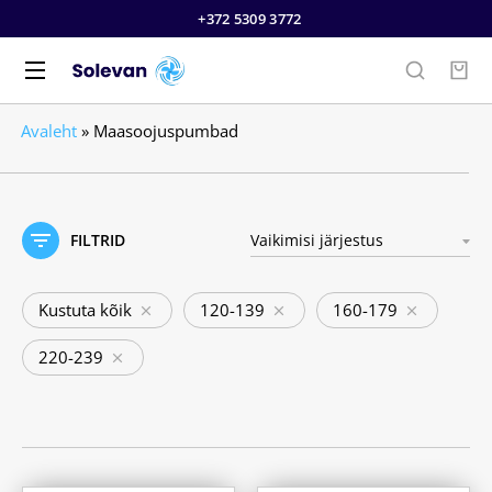
+372 5309 3772
Avaleht
»
Maasoojuspumbad
FILTRID
Kustuta kõik
120-139
160-179
220-239