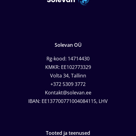
Solevan OÜ
Rg-kood: 14714430
KMKR: EE102773329
Volta 34, Tallinn
+372 5309 3772
Kontakt@solevan.ee
IBAN: EE137700771004084115, LHV
Tooted ja teenused