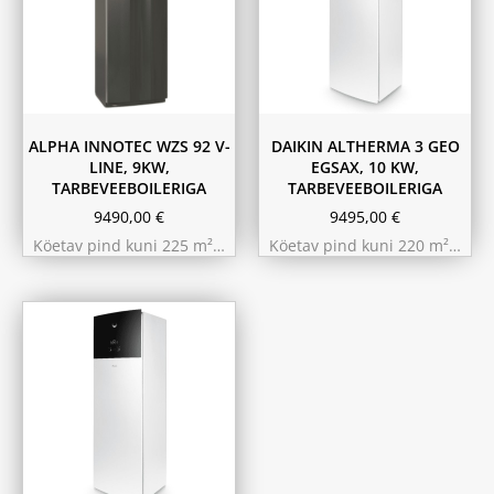
ALPHA INNOTEC WZS 92 V-
DAIKIN ALTHERMA 3 GEO
LINE, 9KW,
EGSAX, 10 KW,
TARBEVEEBOILERIGA
TARBEVEEBOILERIGA
9490,00
€
9495,00
€
Köetav pind kuni 225 m²…
Köetav pind kuni 220 m²…