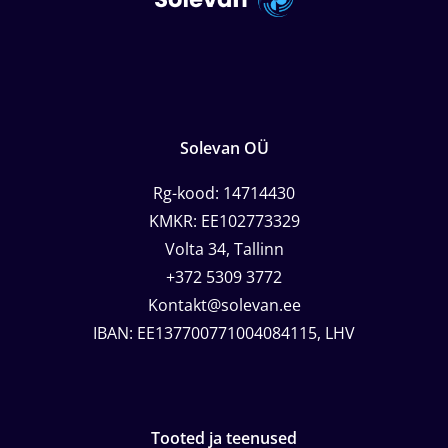
Solevan OÜ
Rg-kood: 14714430
KMKR: EE102773329
Volta 34, Tallinn
+372 5309 3772
Kontakt@solevan.ee
IBAN: EE137700771004084115, LHV
Tooted ja teenused