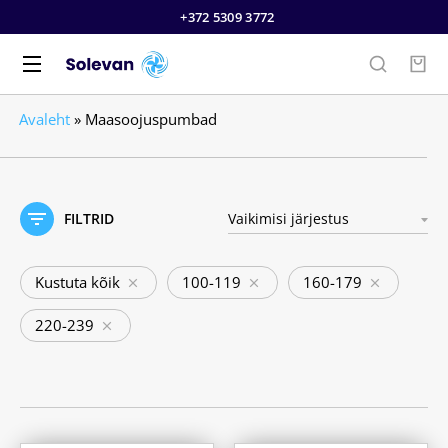
+372 5309 3772
Avaleht
»
Maasoojuspumbad
FILTRID
Kustuta kõik
100-119
160-179
220-239