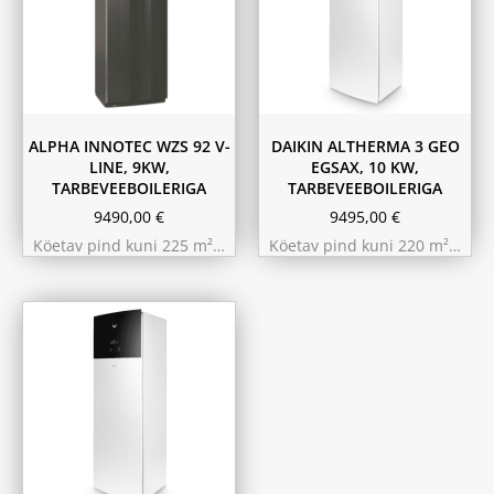
ALPHA INNOTEC WZS 92 V-
DAIKIN ALTHERMA 3 GEO
LINE, 9KW,
EGSAX, 10 KW,
TARBEVEEBOILERIGA
TARBEVEEBOILERIGA
9490,00
€
9495,00
€
Köetav pind kuni 225 m²…
Köetav pind kuni 220 m²…