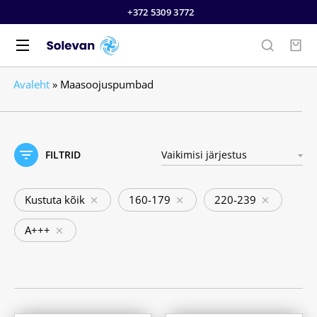
+372 5309 3772
Avaleht
»
Maasoojuspumbad
FILTRID
Kustuta kõik
160-179
220-239
A+++