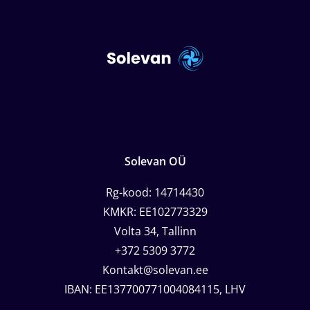
Solevan OÜ
Rg-kood: 14714430
KMKR: EE102773329
Volta 34, Tallinn
+372 5309 3772
Kontakt@solevan.ee
IBAN: EE137700771004084115, LHV