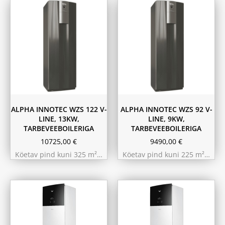
ALPHA INNOTEC WZS 122 V-
ALPHA INNOTEC WZS 92 V-
LINE, 13KW,
LINE, 9KW,
TARBEVEEBOILERIGA
TARBEVEEBOILERIGA
10725,00
€
9490,00
€
Köetav pind kuni 325 m²…
Köetav pind kuni 225 m²…