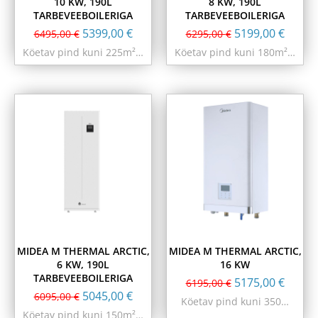
10 KW, 190L
8 KW, 190L
TARBEVEEBOILERIGA
TARBEVEEBOILERIGA
5399,00
€
5199,00
€
6495,00
€
6295,00
€
Köetav pind kuni 225m²…
Köetav pind kuni 180m²…
MIDEA M THERMAL ARCTIC,
MIDEA M THERMAL ARCTIC,
6 KW, 190L
16 KW
TARBEVEEBOILERIGA
5175,00
€
6195,00
€
5045,00
€
6095,00
€
Köetav pind kuni 350…
Köetav pind kuni 150m²…