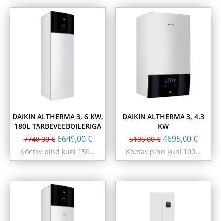
DAIKIN ALTHERMA 3, 6 KW,
DAIKIN ALTHERMA 3, 4.3
180L TARBEVEEBOILERIGA
KW
6649,00
€
4695,00
€
7740,00
€
5195,00
€
Köetav pind kuni 150…
Köetav pind kuni 100…