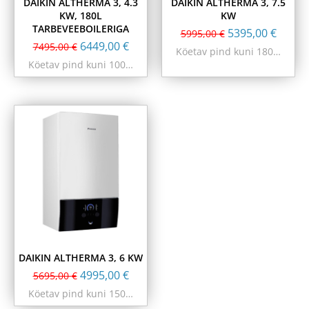
DAIKIN ALTHERMA 3, 4.3
DAIKIN ALTHERMA 3, 7.5
KW, 180L
KW
TARBEVEEBOILERIGA
5395,00
€
5995,00
€
6449,00
€
7495,00
€
Köetav pind kuni 180…
Köetav pind kuni 100…
DAIKIN ALTHERMA 3, 6 KW
4995,00
€
5695,00
€
Köetav pind kuni 150…