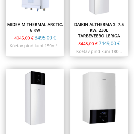
MIDEA M THERMAL ARCTIC,
DAIKIN ALTHERMA 3, 7.5
6 KW
KW, 230L
TARBEVEEBOILERIGA
3495,00
€
4045,00
€
7449,00
€
8445,00
€
Köetav pind kuni 150m²…
Köetav pind kuni 180…