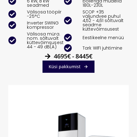
6 kW, 8 kW
boileriga mudelid
seadmed
180L-230L
Välisosa tööpiir
SCOP +35
-25°C
väljundvee puhul
4,52 - 4,61 sõltuvalt
Inverter SWING
seadme
kompressor
küttevõimsusest
Välisosa müra.
Eestikeelne menüü
nom. sõltuvalt
küttevõimsusest
44 - 49 dB(A)
Tark WIFI juhtimine
4695€ - 8445€
Küsi pakkumist