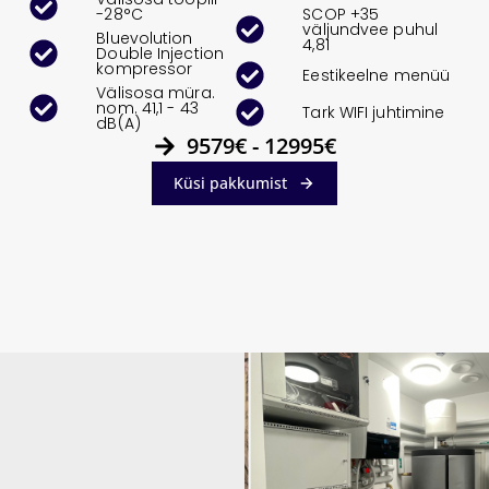
-28°C
SCOP +35
väljundvee puhul
Bluevolution
4,81
Double Injection
kompressor
Eestikeelne menüü
Välisosa müra.
nom. 41,1 - 43
Tark WIFI juhtimine
dB(A)
9579€ - 12995€
Küsi pakkumist