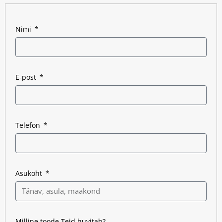
Meie spetsialistid omavad
antud valdkonnas
pikaajalist kogemust ning
Nimi
on valmis pakkuma
kliendile parimat võimaliku
lahendust.
E-post
Telefon
Asukoht
Milline toode Teid huvitab?