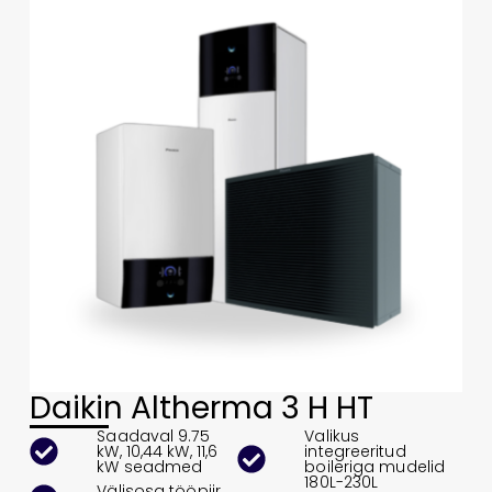
Daikin Altherma 3 H HT
Saadaval 9.75
Valikus
kW, 10,44 kW, 11,6
integreeritud
kW seadmed
boileriga mudelid
180L-230L
Välisosa tööpiir