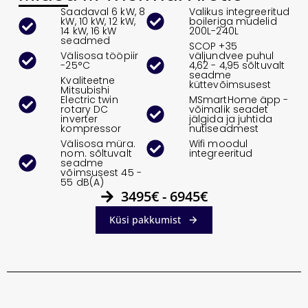
Saadaval 6 kW, 8
Valikus integreeritud
kW, 10 kW, 12 kW,
boileriga mudelid
14 kW, 16 kW
200L-240L
seadmed
SCOP +35
Välisosa tööpiir
väljundvee puhul
-25°C
4,62 - 4,95 sõltuvalt
seadme
Kvaliteetne
küttevõimsusest
Mitsubishi
Electric twin
MSmartHome äpp -
rotary DC
võimalik seadet
inverter
jälgida ja juhtida
kompressor
nutiseadmest
Välisosa müra.
Wifi moodul
nom. sõltuvalt
integreeritud
seadme
võimsusest 45 -
55 dB(A)
3495€ - 6945€
Küsi pakkumist