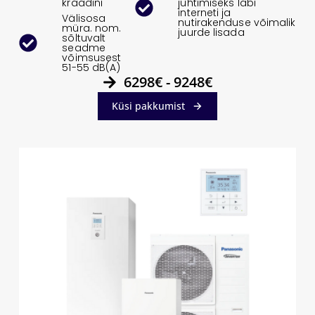
kraadini
juhtimiseks läbi
interneti ja
Välisosa
nutirakenduse võimalik
müra. nom.
juurde lisada
sõltuvalt
seadme
võimsusest
51-55 dB(A)
6298€ - 9248€
Küsi pakkumist