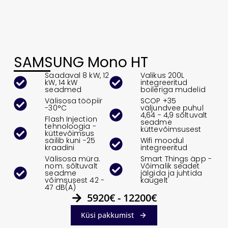
SAMSUNG Mono HT
Saadaval 8 kW, 12
Valikus 200L
kW, 14 kW
integreeritud
seadmed
boileriga mudelid
Välisosa tööpiir
SCOP +35
-30°C
väljundvee puhul
4,64 - 4,9 sõltuvalt
Flash Injection
seadme
tehnoloogia -
küttevõimsusest
küttevõimsus
säilib kuni -25
Wifi moodul
kraadini
integreeritud
Välisosa müra.
Smart Things äpp -
nom. sõltuvalt
Võimalik seadet
seadme
jälgida ja juhtida
võimsusest 42 -
kaugelt
47 dB(A)
5920€ - 12200€
Küsi pakkumist