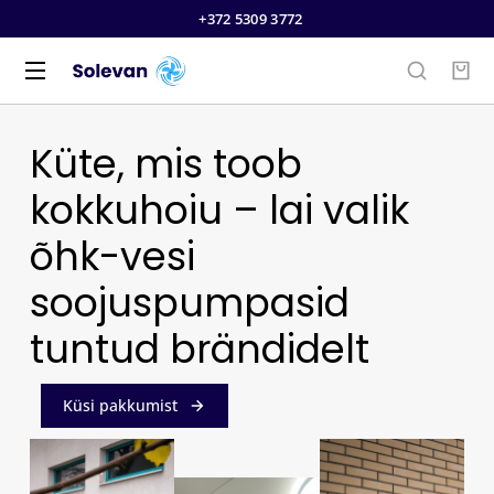
+372 5309 3772
Küte, mis toob
kokkuhoiu – lai valik
õhk-vesi
soojuspumpasid
tuntud brändidelt
Küsi pakkumist