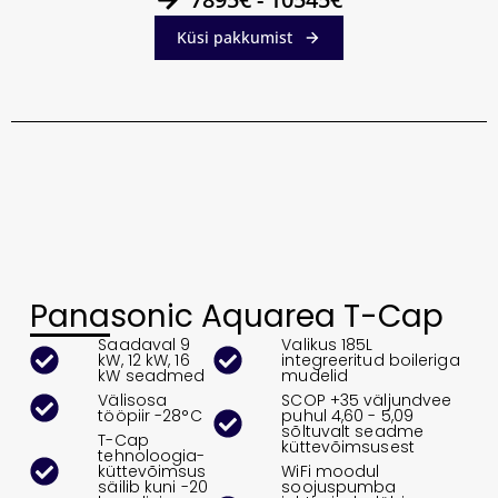
Küsi pakkumist
Panasonic Aquarea T-Cap
Saadaval 9
Valikus 185L
kW, 12 kW, 16
integreeritud boileriga
kW seadmed
mudelid
Välisosa
SCOP +35 väljundvee
tööpiir -28°C
puhul 4,60 - 5,09
sõltuvalt seadme
T-Cap
küttevõimsusest
tehnoloogia-
küttevõimsus
WiFi moodul
säilib kuni -20
soojuspumba