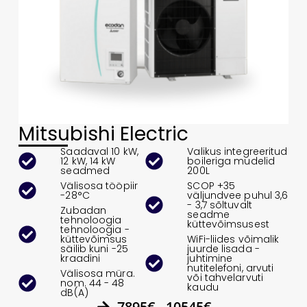
Mitsubishi Electric
Saadaval 10 kW,
Valikus integreeritud
12 kW, 14 kW
boileriga mudelid
seadmed
200L
Välisosa tööpiir
SCOP +35
-28°C
väljundvee puhul 3,6
- 3,7 sõltuvalt
Zubadan
seadme
tehnoloogia
küttevõimsusest
tehnoloogia -
küttevõimsus
WiFi-liides võimalik
säilib kuni -25
juurde lisada -
kraadini
juhtimine
nutitelefoni, arvuti
Välisosa müra.
või tahvelarvuti
nom. 44 - 48
kaudu
dB(A)
7895€ - 10545€